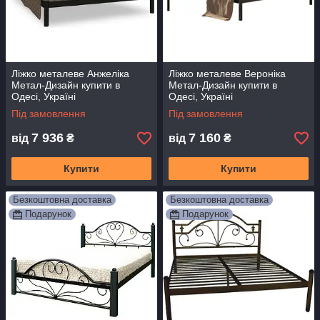
можна зовсім недорого.
Ми пропонуємо ліжка різних розмірів від провідних
українських виробників. Професіонали підтримають у
здійсненні вибору, оформленні замовлення, відповідять на
всі питання. Сучасне обслуговування стає додатковою
Ліжко металеве Анжеліка
Ліжко металеве Вероніка
перевагою до якісної сертифікованої продукції. Вартість при
Метал-Дизайн купити в
Метал-Дизайн купити в
цьому буде завжди максимально демократичною, що радує
Одесі, Україні
Одесі, Україні
більшість клієнтів.
Під замовлення
Під замовлення
7 936
7 160
від
₴
від
₴
Купити
Купити
Безкоштовна доставка
Безкоштовна доставка
Подарунок
Подарунок