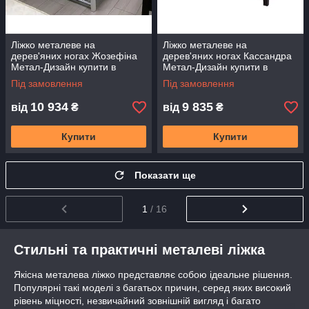
Ліжко металеве на
Ліжко металеве на
дерев'яних ногах Жозефіна
дерев'яних ногах Кассандра
Метал-Дизайн купити в
Метал-Дизайн купити в
Одесі, Україна
Одесі, Україна
Під замовлення
Під замовлення
10 934
9 835
від
₴
від
₴
Купити
Купити
Показати ще
1
/ 16
Стильні та практичні металеві ліжка
Якісна металева ліжко представляє собою ідеальне рішення.
Популярні такі моделі з багатьох причин, серед яких високий
рівень міцності, незвичайний зовнішній вигляд і багато