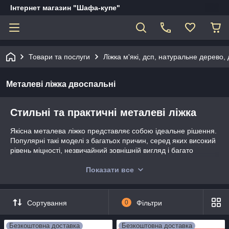
Інтернет магазин "Шафа-купе"
Товари та послуги
Ліжка м'які, дсп, натуральне дерево, д
Металеві ліжка двоспальні
Стильні та практичні металеві ліжка
Якісна металева ліжко представляє собою ідеальне рішення.
Популярні такі моделі з багатьох причин, серед яких високий
рівень міцності, незвичайний зовнішній вигляд і багато
іншого. У нашому каталозі можна знайти найрізноманітніші
моделі, які однаково добре впишуться в сучасний або
Показати все
класичний інтер'єр і в інші стилі. Крім цього можна
розраховувати на чудову якість обслуговування, прийнятні
ціни і інші достоїнства
Сортування
0
Фільтри
Основні особливості
Безкоштовна доставка
Безкоштовна доставка