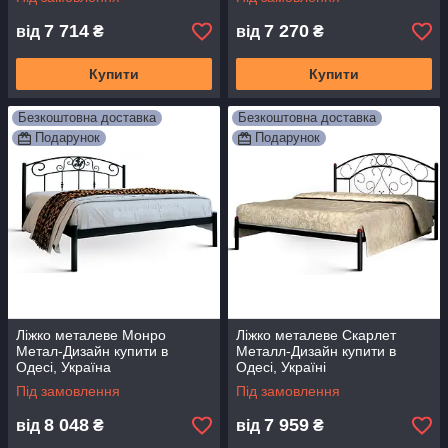
7 714
7 270
від
₴
від
₴
Купити
Купити
Безкоштовна доставка
Безкоштовна доставка
Подарунок
Подарунок
Ліжко металеве Монро
Ліжко металеве Скарлет
Метал-Дизайн купити в
Металл-Дизайн купити в
Одесі, Україна
Одесі, Україні
Під замовлення
Під замовлення
8 048
7 959
від
₴
від
₴