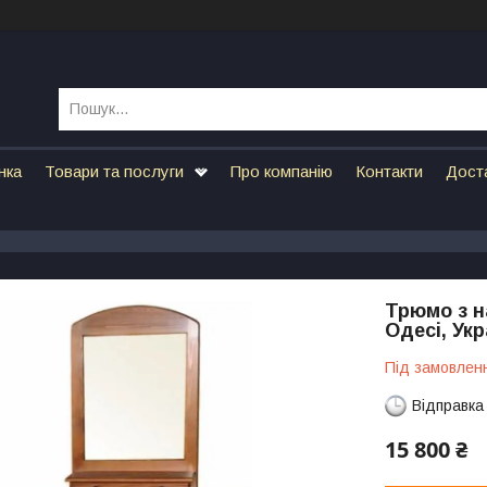
нка
Товари та послуги
Про компанію
Контакти
Дост
Трюмо з н
Одесі, Укр
Під замовлен
Відправка
15 800 ₴