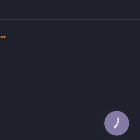
ості
КНОПКА
ЗВ'ЯЗКУ