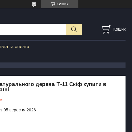
Кошик
Кошик
авка та оплата
атурального дерева Т-11 Скіф купити в
аїні
ня
 з 05 вересня 2026