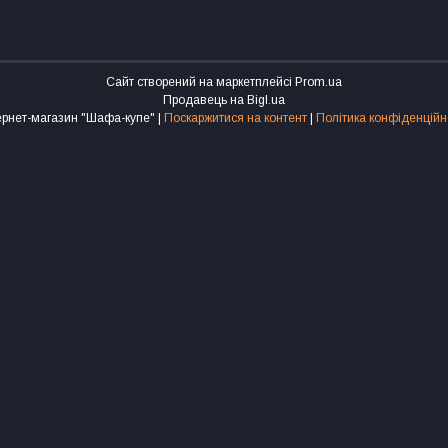
Сайт створений на маркетплейсі
Prom.ua
Продавець на Bigl.ua
Інтернет-магазин "Шафа-купе" |
Поскаржитися на контент
|
Політика конфіденційн