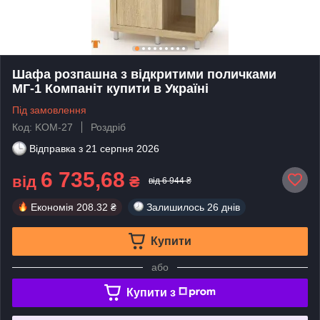
Шафа розпашна з відкритими поличками
МГ-1 Компаніт купити в Україні
Під замовлення
Код: KOM-27
Роздріб
Відправка з
21 серпня 2026
6 735,68
від
₴
від 6 944 ₴
Економія
208.32 ₴
Залишилось
26 днів
Купити
або
Купити з