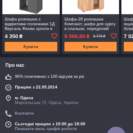
Шафа розпашна з
Шафа-28 розпашна
Шаф
відкритими поличками 1Д
Компаніт, шафа для одягу
ящик
Версаль Фенікс купити в
в спальню, передпокій
біли
Одесі, Україні
купити в Одесі, Україні
Одес
4 350
6 566,90
7 0
₴
₴
6 770 ₴
Купити
Купити
Про нас
96% позитивних з 100 відгуків за рік
Працює з 22.05.2014
м. Одеса
Марсельська 72, Одеса, Україна
Контакти
Сьогодні працює з 10:00 до 18:00
Показати весь графік роботи