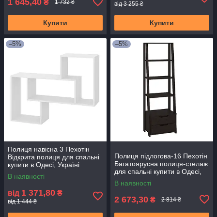
1 645,40
₴
1 732 ₴
від 3 255 ₴
Купити
Купити
–5%
–5%
Полиця навісна 3 Пехотін
Полиця підлогова-16 Пехотін
Відкрита полиця для спальні
Багатоярусна полиця-стелаж
купити в Одесі, Україні
для спальні купити в Одесі,
В наявності
Україні
В наявності
1 371,80
від
₴
2 673,30
₴
2 814 ₴
від 1 444 ₴