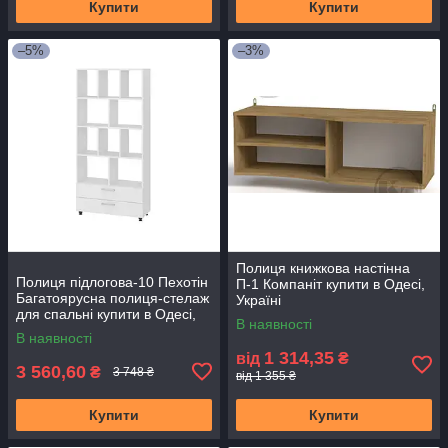
Купити
Купити
–5%
–3%
Полиця книжкова настінна
Полиця підлогова-10 Пехотін
П-1 Компаніт купити в Одесі,
Багатоярусна полиця-стелаж
Україні
для спальні купити в Одесі,
В наявності
Україні
В наявності
1 314,35
від
₴
3 560,60
₴
3 748 ₴
від 1 355 ₴
Купити
Купити