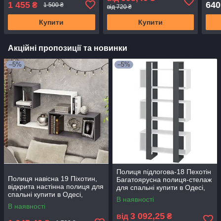
Україні
1 455
640
₴
1 500 ₴
від 720 ₴
Купити
Купити
Акційні пропозиції та новинки
–5%
–5%
Полиця підлогова-18 Пехотін
Полиця навісна 19 Піхотин,
Багатоярусна полиця-стелаж
відкрита настінна полиця для
для спальні купити в Одесі,
спальні купити в Одесі,
Україні
В наявності
Україні
В наявності
3 092,25
від
₴