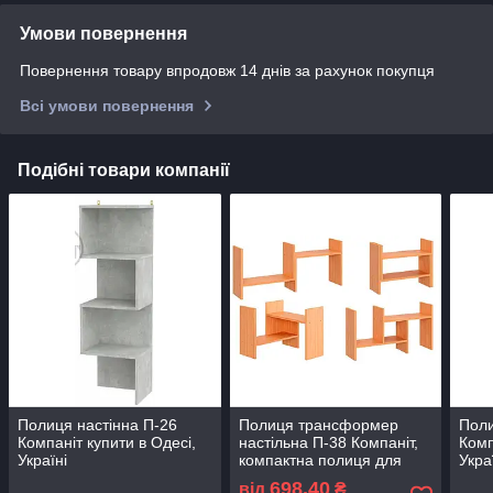
Умови повернення
Повернення товару впродовж 14 днів за рахунок покупця
Всі умови повернення
Подібні товари компанії
Полиця настінна П-26
Полиця трансформер
Поли
Компаніт купити в Одесі,
настільна П-38 Компаніт,
Комп
Україні
компактна полиця для
Укра
столу купити в Одесі,
698,40
від
₴