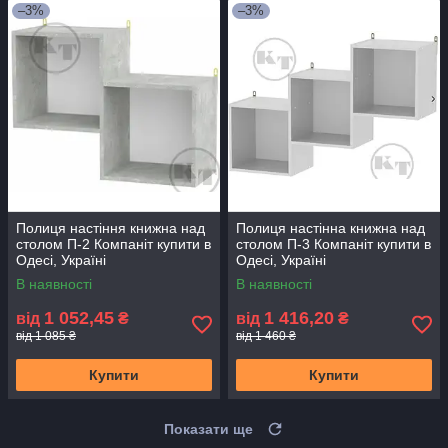
–3%
–3%
Полиця настіння книжна над
Полиця настінна книжна над
столом П-2 Компаніт купити в
столом П-3 Компаніт купити в
Одесі, Україні
Одесі, Україні
В наявності
В наявності
1 052,45
1 416,20
від
₴
від
₴
від 1 085 ₴
від 1 460 ₴
Купити
Купити
Показати ще