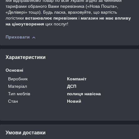
Ми відправляємо товар по всій Україні згідно за чинними
тарифами обраного Вами перевізника («Нова Пошта»,
«Делівері» тощо). Будь ласка, враховуйте, що вартість
логістики
встановлює перевізник
і
магазин не має впливу
на ціноутворення
цих послуг!
Приховати
Характеристики
Основні
Виробник
Компаніт
Матеріал
ДСП
Тип меблів
полиця навісна
Стан
Новий
Умови доставки