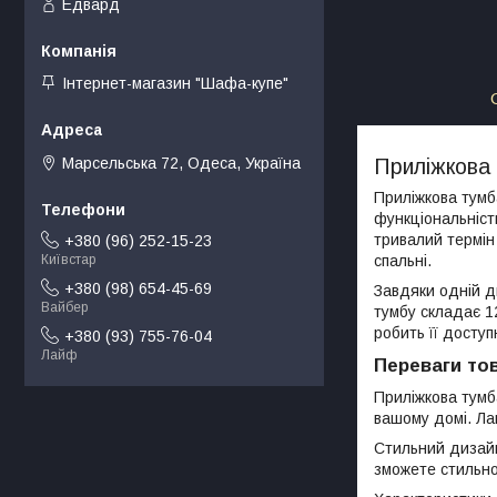
Едвард
Інтернет-магазин "Шафа-купе"
Марсельська 72, Одеса, Україна
Приліжкова 
Приліжкова тумб
функціональніст
тривалий термін 
+380 (96) 252-15-23
Київстар
спальні.
+380 (98) 654-45-69
Завдяки одній дв
Вайбер
тумбу складає 12
робить її доступ
+380 (93) 755-76-04
Лайф
Переваги то
Приліжкова тумб
вашому домі. Лам
Стильний дизайн
зможете стильно