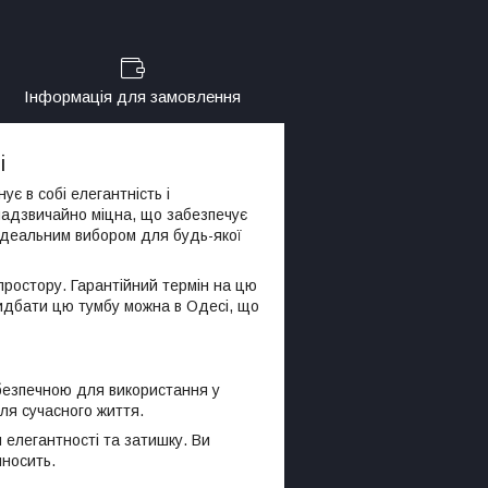
Інформація для замовлення
і
є в собі елегантність і
 надзвичайно міцна, що забезпечує
ї ідеальним вибором для будь-якої
 простору. Гарантійний термін на цю
Придбати цю тумбу можна в Одесі, що
 безпечною для використання у
для сучасного життя.
 елегантності та затишку. Ви
иносить.