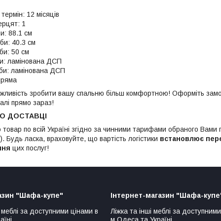
термін: 12 місяців
ерцят: 1
и: 88.1 см
би: 40.3 см
би: 50 см
и: ламінована ДСП
би: ламінована ДСП
пряма
жливість зробити вашу спальню більш комфортною! Оформіть замо
алі прямо зараз!
ПО ДОСТАВЦІ
 товар по всій Україні згідно за чинними тарифами обраного Вами
. Будь ласка, враховуйте, що вартість логістики
встановлює пер
ння
цих послуг!
азин "Шафа-купе"
Інтернет-магазин "Шафа-купе
 меблі за доступними цінами в
Ліжка та інші меблі за доступними
аїні
м.Одеса та Україні