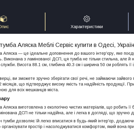
Опис
Характеристики
тумба Аляска Меблі Сервіс купити в Одесі, Україн
а Аляска — це ідеальне доповнення до вашого інтер'єру, яке поєдну
ь. Виконана з ламінованої ДСП, ця тумба не тільки стильна, але й
служби. Висота 88.1 см, глибина 40.3 см і ширина 50 см роблять ї
ерці, ви зможете зручно зберігати свої речі, не займаючи зайвого
 місяців, що підтверджує високу якість та надійність продукції. 
ною для всіх мешканців міста.
вару
а Аляска виготовлена з екологічно чистих матеріалів, що робить її
інована ДСП не тільки надійна, але і легка в догляді, що зручно 
 тумби дозволяє їй легко вписатися в будь-який інтер'єр, додаючи
 організувати простір і насолоджуватися комфортом, який вона пр