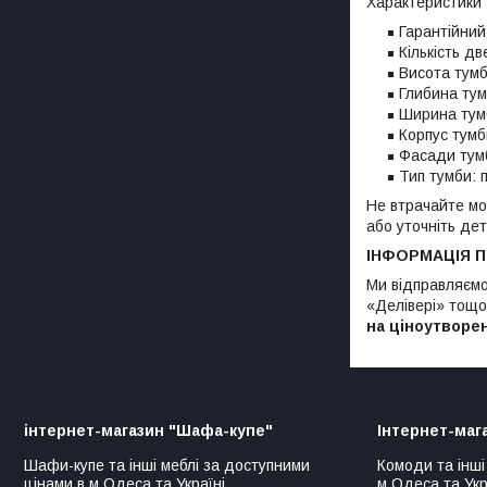
Характеристики
Гарантійний 
Кількість дв
Висота тумб
Глибина тум
Ширина тум
Корпус тумб
Фасади тум
Тип тумби: 
Не втрачайте мо
або уточніть дет
ІНФОРМАЦІЯ 
Ми відправляємо
«Делівері» тощо)
на ціноутворе
інтернет-магазин "Шафа-купе"
Інтернет-маг
Шафи-купе та інші меблі за доступними
Комоди та інші
цінами в м.Одеса та Україні
м.Одеса та Укр