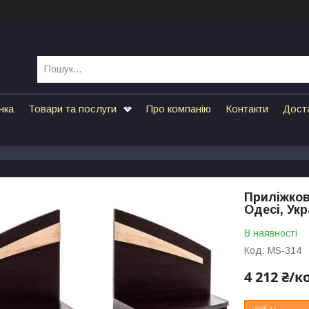
нка
Товари та послуги
Про компанію
Контакти
Дост
Приліжков
Одесі, Укр
В наявності
Код:
MS-314
4 212 ₴/