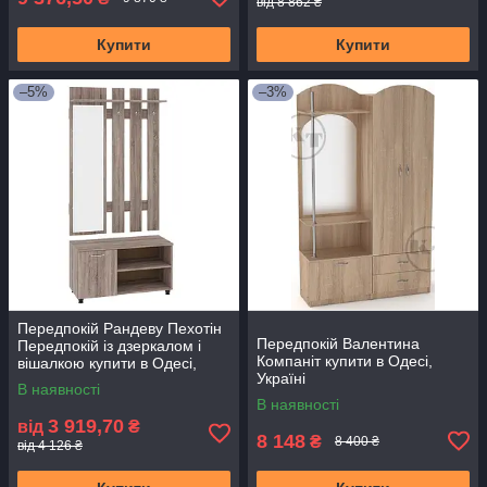
від 8 862 ₴
Купити
Купити
–5%
–3%
Передпокій Рандеву Пехотін
Передпокій Валентина
Передпокій із дзеркалом і
Компаніт купити в Одесі,
вішалкою купити в Одесі,
Україні
Україні
В наявності
В наявності
3 919,70
від
₴
8 148
₴
8 400 ₴
від 4 126 ₴