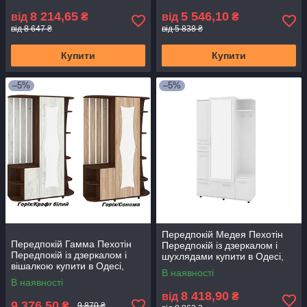
8 214,65
5 546,10
від
₴
від
₴
від 8 647 ₴
від 5 838 ₴
Купити
Купити
–5%
–5%
Передпокій Медея Пехотін
Передпокій Гамма Пехотін
Передпокій із дзеркалом і
Передпокій із дзеркалом і
шухлядами купити в Одесі,
вішалкою купити в Одесі,
Україні
В наявності
Україні
В наявності
8 418,90
від
₴
9 376,50
₴
9 870 ₴