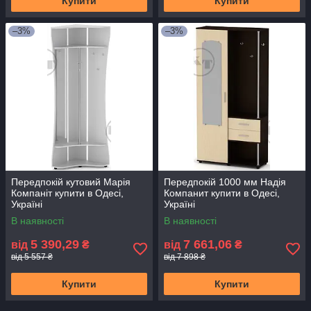
Купити
Купити
–3%
–3%
Передпокій кутовий Марія
Передпокій 1000 мм Надія
Компаніт купити в Одесі,
Компанит купити в Одесі,
Україні
Україні
В наявності
В наявності
5 390,29
7 661,06
від
₴
від
₴
від 5 557 ₴
від 7 898 ₴
Купити
Купити