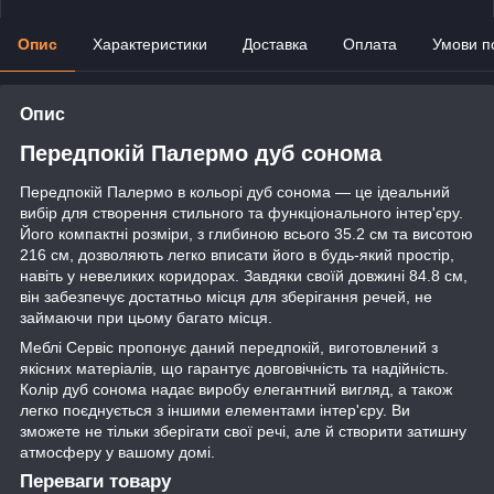
Опис
Характеристики
Доставка
Оплата
Умови п
Опис
Передпокій Палермо дуб сонома
Передпокій Палермо в кольорі дуб сонома — це ідеальний
вибір для створення стильного та функціонального інтер'єру.
Його компактні розміри, з глибиною всього 35.2 см та висотою
216 см, дозволяють легко вписати його в будь-який простір,
навіть у невеликих коридорах. Завдяки своїй довжині 84.8 см,
він забезпечує достатньо місця для зберігання речей, не
займаючи при цьому багато місця.
Меблі Сервіс пропонує даний передпокій, виготовлений з
якісних матеріалів, що гарантує довговічність та надійність.
Колір дуб сонома надає виробу елегантний вигляд, а також
легко поєднується з іншими елементами інтер'єру. Ви
зможете не тільки зберігати свої речі, але й створити затишну
атмосферу у вашому домі.
Переваги товару