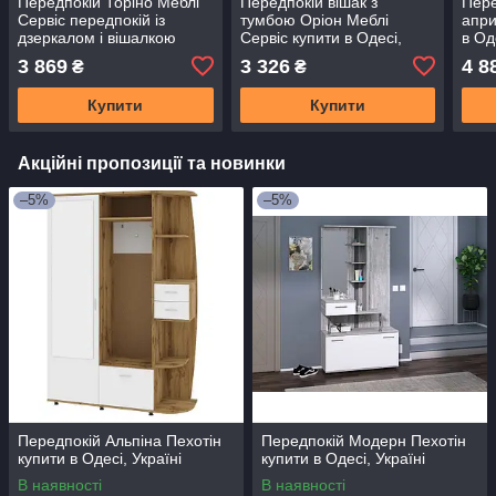
Передпокій Торіно Меблі
Передпокій вішак з
Пере
Сервіс передпокій із
тумбою Оріон Меблі
апри
дзеркалом і вішалкою
Сервіс купити в Одесі,
в Од
купити в Одесі, Україні
Україні
3 869
3 326
4 8
₴
₴
Купити
Купити
Акційні пропозиції та новинки
–5%
–5%
Передпокій Альпіна Пехотін
Передпокій Модерн Пехотін
купити в Одесі, Україні
купити в Одесі, Україні
В наявності
В наявності