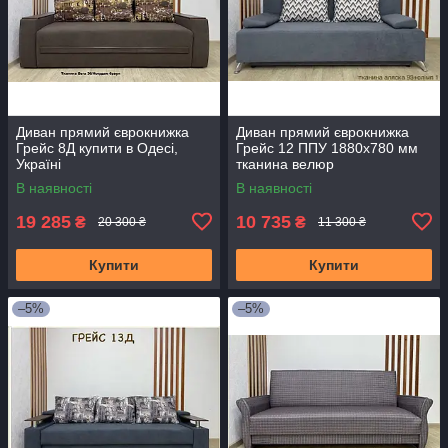
Диван прямий єврокнижка
Диван прямий єврокнижка
Грейс 8Д купити в Одесі,
Грейс 12 ППУ 1880х780 мм
Україні
тканина велюр
В наявності
В наявності
19 285
10 735
₴
₴
20 300 ₴
11 300 ₴
Купити
Купити
–5%
–5%