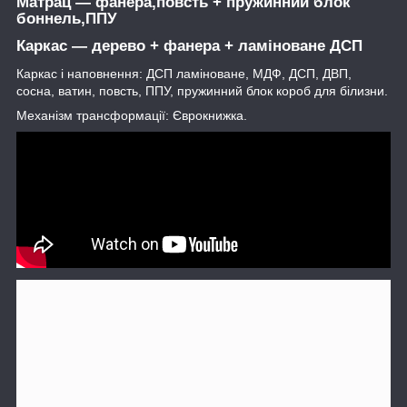
Матрац ―
фанера,повсть + пружинний блок
боннель,ППУ
Каркас ―
дерево + фанера + ламіноване ДСП
Каркас і наповнення: ДСП ламіноване, МДФ, ДСП, ДВП,
сосна, ватин, повсть, ППУ, пружинний блок короб для білизни.
Механізм трансформації: Єврокнижка.