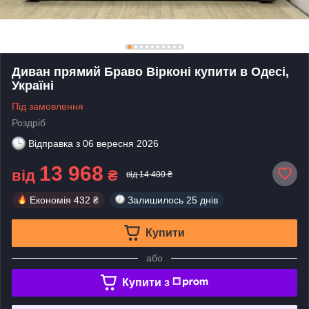
Диван прямий Браво Вірконі купити в Одесі,
Україні
Під замовлення
Роздріб
Відправка з
06 вересня 2026
13 968
від
₴
від 14 400 ₴
Економія
432 ₴
Залишилось
25 днів
Купити
або
Купити з