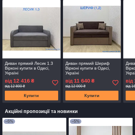
Диван прямий Лесик 1.3
Диван прямий Шериф
Дива
Вірконі купити в Одесі,
Вірконі купити в Одесі,
Вірк
Україні
Україні
Укра
12 416
11 640
від
₴
від
₴
від
від 12 800 ₴
від 12 000 ₴
від 1
Купити
Купити
Акційні пропозиції та новинки
–5%
–5%