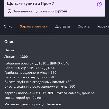
Що таке купити з Пром?
Замовлення під захистом
Опис
Характеристики
Доставка
Оплата
Умови 
Опис
Лесик
Лесик — 1300
Габаритні розміри: Д/1510 х Ш/840 х/840
Спальні
місце: Ш/1300 х Д/1890
Глибина посадочного місця: 680
Висота боковин від підлоги: 640
Висота сидіння в складеному вигляді: 460
Висота сидіння в розкладеному вигляді: 360
Каркас і наповнення: ППУ, ДВП, букова ламель, фанера,
сосна, короб для білизни.
Механізм трансформації: Телескоп.