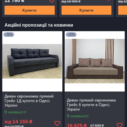
12 780
₴
від 18 900 ₴
від 1
Купити
Купити
Акційні пропозиції та новинки
–5%
–5%
Диван єврокнижка прямий
Диван прямий єврокнижка
Грейс 1Д купити в Одесі,
Грейс 6 купити в Одесі,
Україні
Україні
В наявності
В наявності
14 155
від
₴
16 625
₴
17 500 ₴
від 14 900 ₴