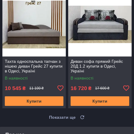
Тахта односпальна тапчан з
Диван софа прямий Грейс
нішею диван Грейс 27 купити
20Д 1.2 купити в Одесі,
в Одесі, Україні
Україні
В наявності
В наявності
10 545
16 720
₴
₴
11 100 ₴
17 600 ₴
Купити
Купити
Показати ще