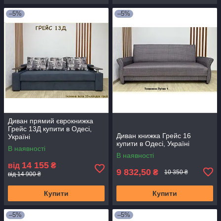
–5%
–5%
Диван прямий єврокнижка
Грейс 13Д купити в Одесі,
Диван книжка Грейс 16
Україні
купити в Одесі, Україні
В наявності
В наявності
14 155
від
₴
9 832,50
₴
10 350 ₴
від 14 900 ₴
Купити
Купити
–5%
–5%