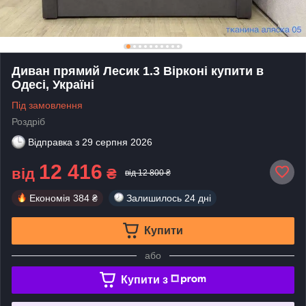
Диван прямий Лесик 1.3 Вірконі купити в
Одесі, Україні
Під замовлення
Роздріб
Відправка з
29 серпня 2026
12 416
від
₴
від 12 800 ₴
Економія
384 ₴
Залишилось
24 дні
Купити
або
Купити з