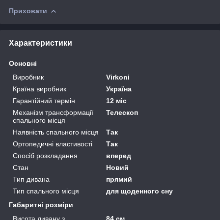
Приховати
Характеристики
Основні
Виробник
Virkoni
Країна виробник
Україна
Гарантійний термін
12 міс
Механізм трансформації
Телескоп
спального місця
Наявність спального місця
Так
Ортопедичні властивості
Так
Спосіб розкладання
вперед
Стан
Новий
Тип дивана
прямий
Тип спального місця
для щоденного сну
Габаритні розміри
Висота дивану з
84 см