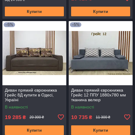
Купити
Купити
–5%
–5%
Диван прямий єврокнижка
Диван прямий єврокнижка
Грейс 8Д купити в Одесі,
Грейс 12 ППУ 1880х780 мм
Україні
тканина велюр
В наявності
В наявності
19 285
10 735
₴
₴
20 300 ₴
11 300 ₴
Купити
Купити