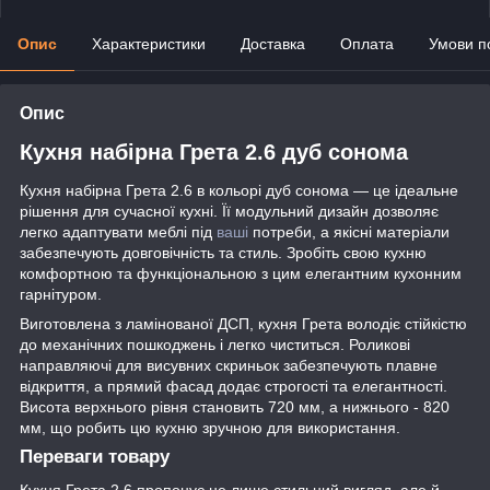
Опис
Характеристики
Доставка
Оплата
Умови п
Опис
Кухня набірна Грета 2.6 дуб сонома
Кухня набірна Грета 2.6 в кольорі дуб сонома — це ідеальне
рішення для сучасної кухні. Її модульний дизайн дозволяє
легко адаптувати меблі під
ваші
потреби, а якісні матеріали
забезпечують довговічність та стиль. Зробіть свою кухню
комфортною та функціональною з цим елегантним кухонним
гарнітуром.
Виготовлена з ламінованої ДСП, кухня Грета володіє стійкістю
до механічних пошкоджень і легко чиститься. Роликові
направляючі для висувних скриньок забезпечують плавне
відкриття, а прямий фасад додає строгості та елегантності.
Висота верхнього рівня становить 720 мм, а нижнього - 820
мм, що робить цю кухню зручною для використання.
Переваги товару