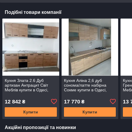
Подібні товари компанії
Кухня Злата 2.6 Дуб
Кухня Аліна 2,6 дуб
Кухн
артизан Антрацит Світ
сонома/латте набірна
Грен
Меблів купити в Одесі,
Сокме купити в Одесі,
Мебл
Україні
Україні
Одес
12 842
17 770
13 
₴
₴
Купити
Купити
Акційні пропозиції та новинки