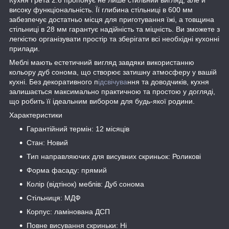
Кухня Грета 2.6 пропонує не лише стильний вигляд, але й
високу функціональність. Її глибина стільниці в 600 мм
забезпечує достатньо місця для приготування їжі, а товщина
стільниці в 28 мм гарантує надійність та міцність. Ви зможете з
легкістю організувати простір та зберігати всі необхідні кухонні
прилади.
Меблі мають естетичний вигляд завдяки використанню
кольору дуб сонома, що створює затишну атмосферу у вашій
кухні. Без декоративного п
ідсвічува
ння та доводчиків, кухня
залишається максимально практичною та простою у догляді,
що робить її ідеальним вибором для будь-якої родини.
Характеристики
Гарантійний термін: 12 місяців
Стан: Новий
Тип направляючих для висувних скриньок: Роликові
Форма фасаду: прямий
Колір (відтінок) меблів: Дуб сонома
Стільниця: МДФ
Корпус: ламінована ДСП
Повне висування скриньки: Ні