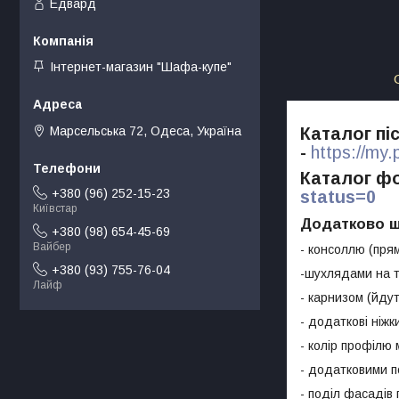
Едвард
Інтернет-магазин "Шафа-купе"
Марсельська 72, Одеса, Україна
Каталог пі
-
https://my
Каталог ф
+380 (96) 252-15-23
status=0
Київстар
Додатково ш
+380 (98) 654-45-69
Вайбер
- консоллю (прям
+380 (93) 755-76-04
-шухлядами на т
Лайф
- карнизом (йду
- додаткові ніжк
- колір профілю 
- додатковими п
- поділ фасадів 