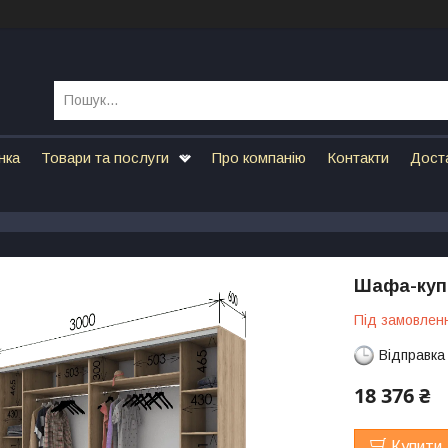
нка
Товари та послуги
Про компанію
Контакти
Дост
Шафа-купе
Під замовлен
Відправка
18 376 ₴
Купити