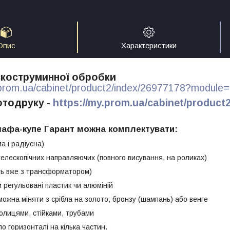
Опис
Характеристики
скоструминної обробки
.prom.ua/cabinet/product2/index/26977178?module=
отодруку -
https://my.prom.ua/cabinet/product
афа-купе Гарант можна комплектувати:
а і радіусна)
елескопічних направляючих (повного висування, на роликах)
ть вже з трансформатором)
и регульовані пластик чи алюміній
можна міняти з срібла на золото, бронзу (шампань) або венге
олицями, стійками, трубами
по горизонталі на кілька частин.