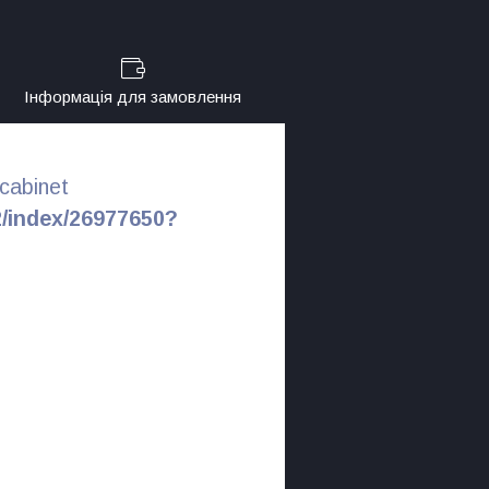
Інформація для замовлення
cabinet
2/index/26977650?