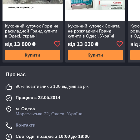
Кухонний куточок Лорд не
Кухонний куточок Соната
Кухо
раскладной Гранд купити
не розкладний Гранд
розк
в Одесі, Україні
купити в Одесі, Україні
в Од
13 800
13 030
від
₴
від
₴
від
Купити
Купити
Про нас
96% позитивних з 100 відгуків за рік
Працює з 22.05.2014
м. Одеса
Марсельська 72, Одеса, Україна
Контакти
Сьогодні працює з 10:00 до 18:00