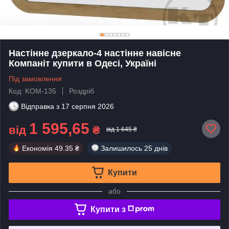
Настінне дзеркало-4 настінне навісне
Компаніт купити в Одесі, Україні
Під замовлення
Код: KOM-135
Роздріб
Відправка з
17 серпня 2026
1 595,65
від
₴
від 1 645 ₴
Економія
49.35 ₴
Залишилось
25 днів
Купити
або
Купити з