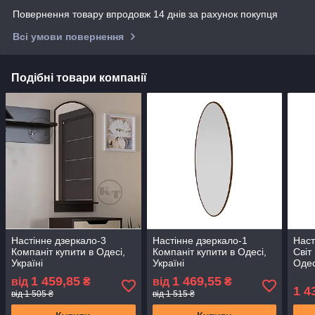
Повернення товару впродовж 14 днів за рахунок покупця
Всі умови повернення
Подібні товари компанії
Настінне дзеркало-3
Настінне дзеркало-1
Наст
Компаніт купити в Одесі,
Компаніт купити в Одесі,
Світ
Україні
Україні
Одес
1 459,85
1 469,55
від
₴
від
₴
1 4
від 1 505 ₴
від 1 515 ₴