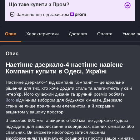
Що таке купити з Пром?
Замовлення під захистом
Опис
Характеристики
Доставка
Оплата
Умови п
Опис
Настінне дзеркало-4 настінне навісне
Компаніт купити в Одесі, Україні
Настінне дзеркало-4 від компанії Компаніт — це ідеальне
рішення для тих, хто хоче додати стиль та елегантність у свій
інтер'єр. Його сучасний дизайн та зручний розмір роблять
його ві
дмінним вибором для будь-якої кімнати. Дзеркало
стане не лише практичним елементом, а й яскравим
акцентом у вашому просторі.
З висотою 900 мм та шириною 600 мм, це дзеркало чудово
підходить для використання в коридорах, ванних кімнатах або
спальнях. Ви зможете насолоджуватися якісним
відображенням та візуально розширити простір вашої кімнати.