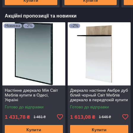
Купити
Купити
Акційні пропозиції та новинки
Новинка
–2%
–2%
Настінне дзеркало Мія Світ
Дзеркало настінне Амбре дуб
Меблів купити в Одесі,
білий чорный Світ Меблів
Україні
дзеркало в передпокій купити
в Одесі, Україні
Готово до відправки
Готово до відправки
1 431,78
1 613,08
₴
₴
1 461 ₴
1 646 ₴
Купити
Купити