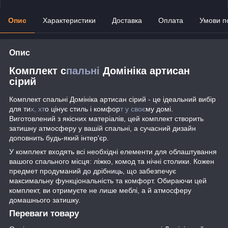
Опис
Характеристики
Доставка
Оплата
Умови п
Опис
Комплект с
пальні
Домініка артисан
сірий
Комплект спальні Домініка артисан сірий - це ідеальний вибір
для ти
х, хт
о цінує стиль і комфор
т у своє
му домі.
Виготовлений з якісних матеріалів, цей комплект створить
затишну атмосферу у вашій спальні, а сучасний дизайн
доповнить будь-який інтер'єр.
У комплект входять всі необхідні елементи для облаштування
вашого спального місця: ліжко, комод та нічні столики. Кожен
предмет продуманий до дрібниць, що забезпечує
максимальну функціональність та комфорт. Обираючи цей
комплект, ви отримуєте не лише меблі, а й атмосферу
домашнього затишку.
Переваги товару