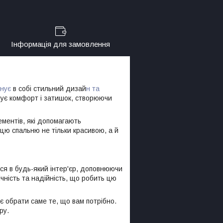
Інформація для замовлення
нує
в собі стильний дизай
н та
ечує комфорт і затишок, створюючи
ементів, які допомагають
ь цю спальню не тільки красивою, а й
ься в будь-який інтер'єр, доповнюючи
чність та надійність, що робить цю
яє обрати саме те, що вам потрібно.
ру.