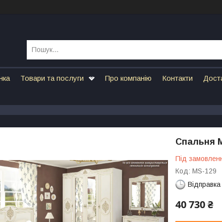
нка
Товари та послуги
Про компанію
Контакти
Дост
Спальня М
Під замовлен
Код:
MS-129
Відправка
40 730 ₴