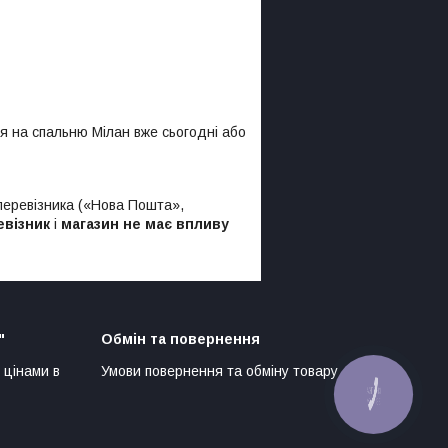
я на спальню Мілан вже сьогодні або
 перевізника («Нова Пошта»,
евізник
і
магазин не має впливу
"
Обмін та повернення
 цінами в
Умови повернення та обміну товару
КНОПКА
ЗВ'ЯЗКУ