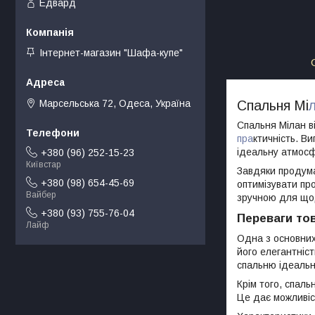
Едвард
Інтернет-магазин "Шафа-купе"
Марсельська 72, Одеса, Україна
Спальня Мі
Спальня Мілан в
пра
ктичність. В
ідеальну атмосф
+380 (96) 252-15-23
Київстар
Завдяки продума
+380 (98) 654-45-69
оптимізувати про
Вайбер
зручною для що
+380 (93) 755-76-04
Переваги то
Лайф
Одна з основних
його елегантніст
спальню ідеальн
Крім того, спаль
Це дає можливіс