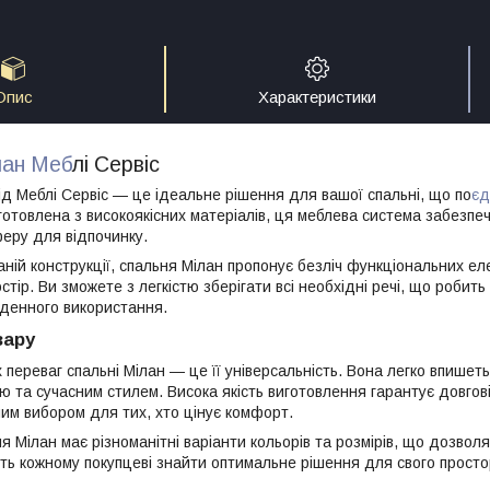
Опис
Характеристики
лан Меб
лі Сервіс
ід Меблі Сервіс — це ідеальне рішення для вашої спальні, що по
єд
иготовлена з високоякісних матеріалів, ця меблева система забезп
еру для відпочинку.
ній конструкції, спальня Мілан пропонує безліч функціональних ел
стір. Ви зможете з легкістю зберігати всі необхідні речі, що робит
денного використання.
вару
 переваг спальні Мілан — це її універсальність. Вона легко впишет
ю та сучасним стилем. Висока якість виготовлення гарантує довгові
им вибором для тих, хто цінує комфорт.
ня Мілан має різноманітні варіанти кольорів та розмірів, що дозвол
ть кожному покупцеві знайти оптимальне рішення для свого просто