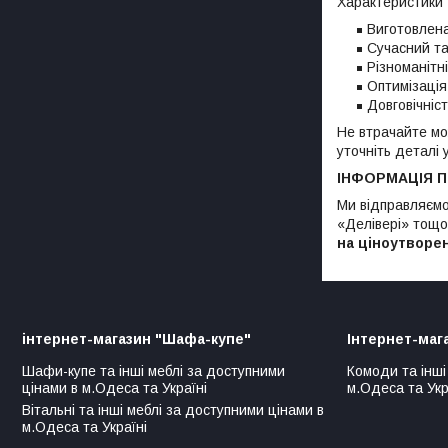
Характеристики
Виготовлена
Сучасний т
Різноманітні
Оптимізація
Довговічніст
Не втрачайте мо
уточніть деталі 
ІНФОРМАЦІЯ 
Ми відправляємо
«Делівері» тощо)
на ціноутворе
інтернет-магазин "Шафа-купе"
Інтернет-маг
Шафи-купе та інші меблі за доступними
Комоди та інші
цінами в м.Одеса та Україні
м.Одеса та Укр
Вітальні та інші меблі за доступними цінами в
м.Одеса та Україні