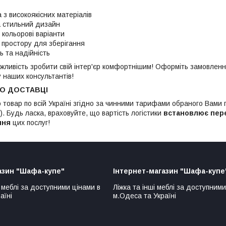
 з високоякісних матеріалів
а стильний дизайн
 кольорові варіанти
 простору для зберігання
ь та надійність
жливість зробити свій інтер'єр комфортнішим! Оформіть замовленн
у наших консультантів!
ПО ДОСТАВЦІ
 товар по всій Україні згідно за чинними тарифами обраного Вами
. Будь ласка, враховуйте, що вартість логістики
встановлює пер
ння
цих послуг!
азин "Шафа-купе"
Інтернет-магазин "Шафа-купе
 меблі за доступними цінами в
Ліжка та інші меблі за доступними
аїні
м.Одеса та Україні