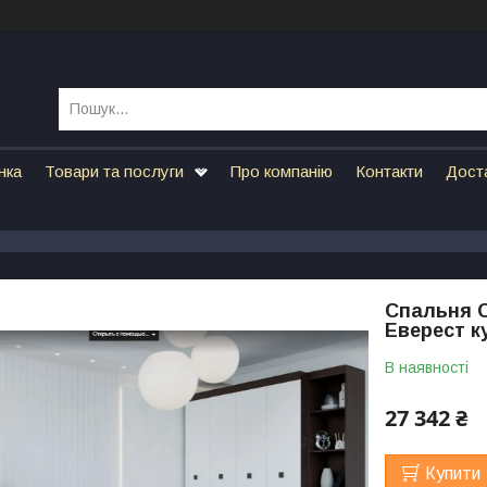
нка
Товари та послуги
Про компанію
Контакти
Дост
Спальня С
Еверест ку
В наявності
27 342 ₴
Купити