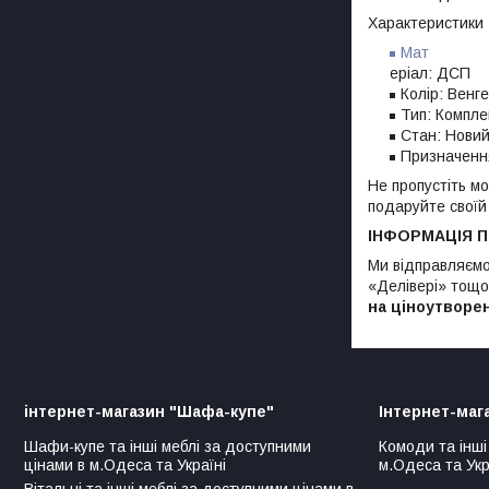
Характеристики
Мат
еріал: ДСП
Колір: Венг
Тип: Компле
Стан: Нови
Призначенн
Не пропустіть м
подаруйте своїй
ІНФОРМАЦІЯ 
Ми відправляємо
«Делівері» тощо)
на ціноутворе
інтернет-магазин "Шафа-купе"
Інтернет-маг
Шафи-купе та інші меблі за доступними
Комоди та інші
цінами в м.Одеса та Україні
м.Одеса та Укр