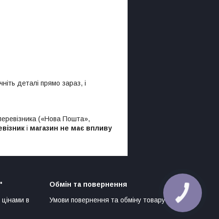
іть деталі прямо зараз, і
 перевізника («Нова Пошта»,
евізник
і
магазин не має впливу
"
Обмін та повернення
КНОПКА
ЗВ'ЯЗКУ
 цінами в
Умови повернення та обміну товару