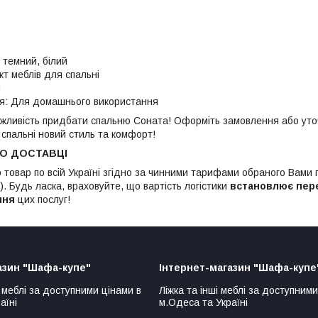
е темний, білий
кт меблів для спальні
й
я: Для домашнього використання
ожливість придбати спальню Соната! Оформіть замовлення або уточн
 спальні новий стиль та комфорт!
ПО ДОСТАВЦІ
 товар по всій Україні згідно за чинними тарифами обраного Вами
. Будь ласка, враховуйте, що вартість логістики
встановлює пер
ння
цих послуг!
азин "Шафа-купе"
Інтернет-магазин "Шафа-купе
 меблі за доступними цінами в
Ліжка та інші меблі за доступними
аїні
м.Одеса та Україні