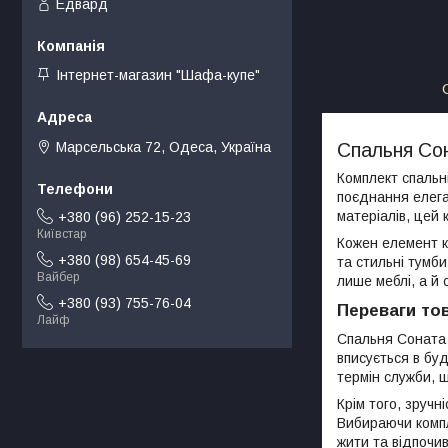
Едвард
Інтернет-магазин "Шафа-купе"
Марсельська 72, Одеса, Україна
Спальня Сон
Комплект спальні
поєднання елега
матеріалів, цей 
+380 (96) 252-15-23
Київстар
Кожен елемент к
+380 (98) 654-45-69
та стильні тумби
Вайбер
лише меблі, а й 
+380 (93) 755-76-04
Переваги то
Лайф
Спальня Соната м
вписується в бу
термін служби, 
Крім того, зруч
Вибираючи компл
жити та відпочи