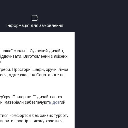
Інформація для замовлення
я вашої спальні. Сучасний дизайн,
ідпочивати. Виготовлений з якісних
і.
реби. Просторні шафи, зручні ліжка
теся, адже спальня Соната - це не
р'єру. По-перше, її дизайн легко
існі матеріали забезпечуют
ь дов
гий
ватися комфортом без зайвих турбот.
ворити простір, в якому хочеться