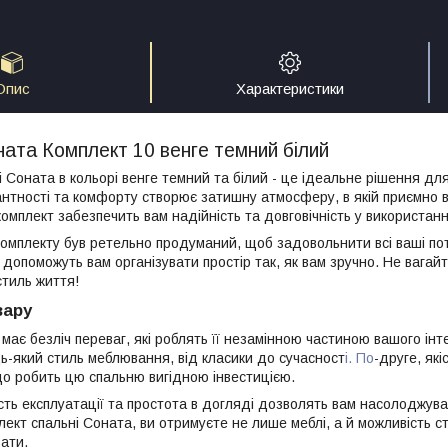
Опис
Характеристики
ата Комплект 10 венге темний білий
 Соната в кольорі венге темний та білий - це ідеальне рішення дл
нтності та комфорту створює затишну атмосферу, в якій приємно в
комплект забезпечить вам надійність та довговічність у використанн
омплекту був ретельно продуманий, щоб задовольнити всі ваші пот
 допоможуть вам організувати простір так, як вам зручно. Не вагай
стиль життя!
вару
ає безліч переваг, які роблять її незамінною частиною вашого інте
дь-який стиль меблювання, від класики до сучасност
і. По
-друге, як
що робить цю спальню вигідною інвестицією.
ність експлуатації та простота в догляді дозволять вам насолоджу
ект спальні Соната, ви отримуєте не лише меблі, а й можливість ст
вати.