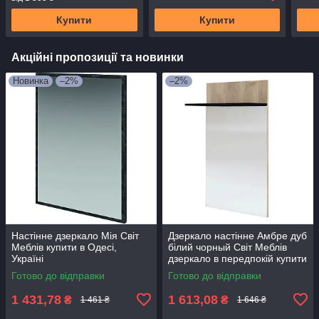
Купити
Купити
Акційні пропозиції та новинки
Новинка
–2%
–2%
Настінне дзеркало Мія Світ
Дзеркало настінне Амбре дуб
Меблів купити в Одесі,
білий чорный Світ Меблів
Україні
дзеркало в передпокій купити
в Одесі, Україні
Готово до відправки
Готово до відправки
1 431,78
1 613,08
₴
₴
1 461 ₴
1 646 ₴