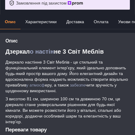
Замовлення під захистом
Опис
Характеристики
Доставка
Оплата
Умови п
Опис
Дзеркал
о настін
не 3 Світ Меблів
Дзеркало настінне 3 Світ Меблів - це стильний та
функціональний елемент інтер'єру, який ідеально доповнить
будь-який простір вашого дому. Його елегантний дизайн та
вдосконалена форма надають можливість створити візуально
приваблив
у атмосф
еру, а також
забезпе
чити зручність у
щоденному використанні.
З висотою 81 см, шириною 100 см та довжиною 70 см, це
дзеркало стане універсальним рішенням для будь-якої
кімнати. Ви можете розмістити його у вітальні, спальні або
коридорі, додаючи особливий шарм та елегантність у ваш
інтер'єр.
Переваги товару