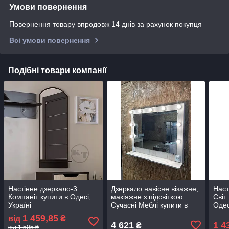
Умови повернення
Повернення товару впродовж 14 днів за рахунок покупця
Всі умови повернення
Подібні товари компанії
Настінне дзеркало-3
Дзеркало навісне візажне,
Наст
Компаніт купити в Одесі,
макіяжне з підсвіткою
Світ
Україні
Сучасні Меблі купити в
Одес
Одесі, Україні
1 459,85
від
₴
4 621
1 4
₴
від 1 505 ₴