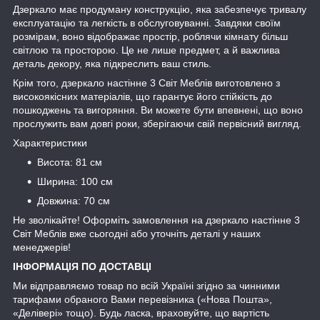
Дзеркало має продуману конструкцію, яка забезпечує тривалу
експлуатацію та легкість в обслуговуванні. Завдяки своїм
розмірам, воно відображає простір, роблячи кімнату більш
світлою та просторою. Це не лише предмет, а й важлива
деталь декору, яка підкреслить ваш стиль.
Крім того, дзеркало настінне 3 Світ Меблів виготовлено з
високоякісних матеріалів, що гарантує його стійкість до
пошкоджень та вигоряння. Ви можете бути впевнені, що воно
прослужить вам довгі роки, зберігаючи свій первісний вигляд.
Характеристики
Висота: 81 см
Ширина: 100 см
Довжина: 70 см
Не зволікайте! Оформіть замовлення на дзеркало настінне 3
Світ Меблів вже сьогодні або уточніть деталі у наших
менеджерів!
ІНФОРМАЦІЯ ПО ДОСТАВЦІ
Ми відправляємо товар по всій Україні згідно за чинними
тарифами обраного Вами перевізника («Нова Пошта»,
«Делівері» тощо). Будь ласка, враховуйте, що вартість