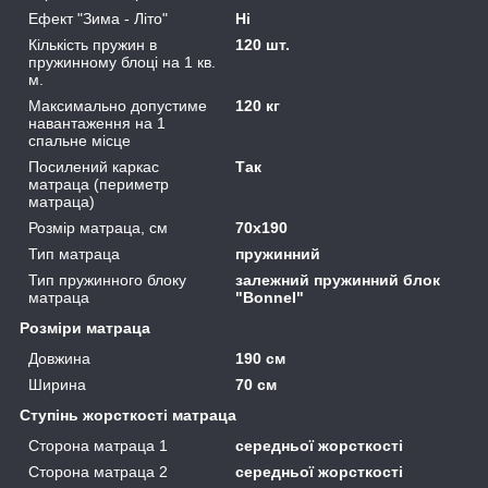
Ефект "Зима - Літо"
Ні
Кількість пружин в
120 шт.
пружинному блоці на 1 кв.
м.
Максимально допустиме
120 кг
навантаження на 1
спальне місце
Посилений каркас
Так
матраца (периметр
матраца)
Розмір матраца, см
70х190
Тип матраца
пружинний
Тип пружинного блоку
залежний пружинний блок
матраца
"Вonnel"
Розміри матраца
Довжина
190 см
Ширина
70 см
Ступінь жорсткості матраца
Сторона матраца 1
середньої жорсткості
Сторона матраца 2
середньої жорсткості