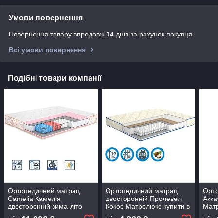
Умови повернення
Повернення товару впродовж 14 днів за рахунок покупця
Всі умови повернення
Подібні товари компанії
Ортопедичний матрац
Ортопедичний матрац
Орт
Camelia Камелія
двосторонній Пролевел
Акка
двосторонній зима-літо
Кокос Матролюкс купити в
Матр
Матролюкс купити в
Одесі, Україні
Одес