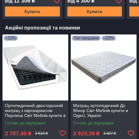
11 306
4 300
від
₴
від
₴
від
Одесі, Україні
Купити
Купити
Акційні пропозиції та новинки
–23%
Топ продажів
–23%
Ортопедичний двосторонній
Матрац ортопедичний До
матрац з єврокаркасом
Мінор Світ Меблів купити в
Перлина Світ Меблів купити в
Одесі, Україні
Одесі, Україні
Готово до відправки
Готово до відправки
2 787,40
2 623,39
₴
₴
3 620 ₴
3 407 ₴