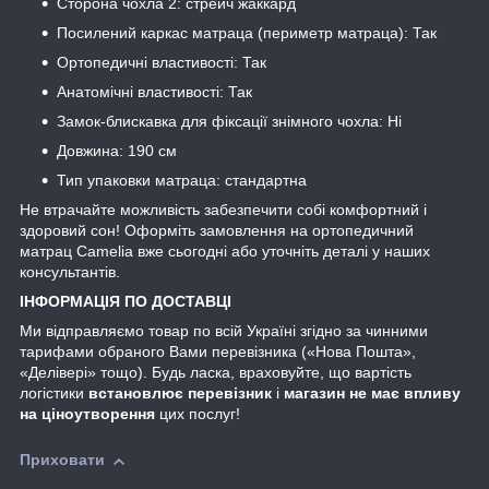
Сторона чохла 2: стрейч жаккард
Посилений каркас матраца (периметр матраца): Так
Ортопедичні властивості: Так
Анатомічні властивості: Так
Замок-блискавка для фіксації знімного чохла: Ні
Довжина: 190 см
Тип упаковки матраца: стандартна
Не втрачайте можливість забезпечити собі комфортний і
здоровий сон! Оформіть замовлення на ортопедичний
матрац Camelia вже сьогодні або уточніть деталі у наших
консультантів.
ІНФОРМАЦІЯ ПО ДОСТАВЦІ
Ми відправляємо товар по всій Україні згідно за чинними
тарифами обраного Вами перевізника («Нова Пошта»,
«Делівері» тощо). Будь ласка, враховуйте, що вартість
логістики
встановлює перевізник
і
магазин не має впливу
на ціноутворення
цих послуг!
Приховати