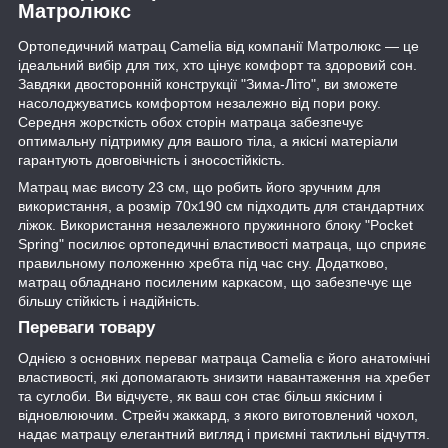
Матролюкс
Ортопедичний матрац Camelia від компанії Матролюкс — це
ідеальний вибір для тих, хто цінує комфорт та здоровий сон.
Завдяки двосторонній конструкції "Зима-Літо", ви зможете
насолоджуватись комфортом незалежно від пори року.
Середня жорсткість обох сторін матраца забезпечує
оптимальну підтримку для вашого тіла, а якісні матеріали
гарантують довговічність і зносостійкість.
Матрац має висоту 23 см, що робить його зручним для
використання, а розмір 70х190 см підходить для стандартних
ліжок. Використання незалежного пружинного блоку "Pocket
Spring" посилює ортопедичні властивості матраца, що сприяє
правильному положенню хребта під час сну. Додатково,
матрац обладнано посиленим каркасом, що забезпечує ще
більшу стійкість і надійність.
Переваги товару
Однією з основних переваг матраца Camelia є його анатомічні
властивості, які допомагають знизити навантаження на хребет
та суглоби. Ви відчуєте, як ваш сон стає більш якісним і
відновлюючим. Стрейч жаккард, з якого виготовлений чохол,
надає матрацу елегантний вигляд і приємні тактильні відчуття.