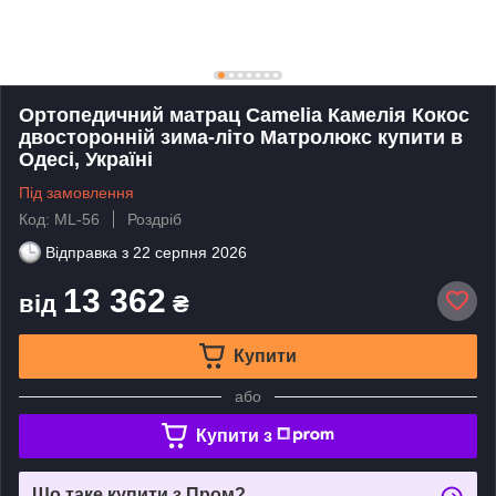
Ортопедичний матрац Camelia Камелія Кокос
двосторонній зима-літо Матролюкс купити в
Одесі, Україні
Під замовлення
Код: ML-56
Роздріб
Відправка з
22 серпня 2026
13 362
від
₴
Купити
або
Купити з
Що таке купити з Пром?