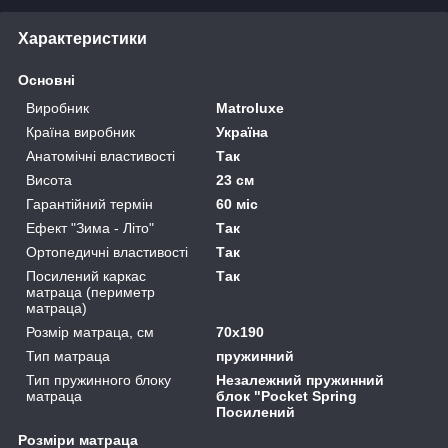
Характеристики
Основні
Виробник
Matroluxe
Країна виробник
Україна
Анатомічні властивості
Так
Висота
23 см
Гарантійний термін
60 міс
Ефект "Зима - Літо"
Так
Ортопедичні властивості
Так
Посилений каркас
Так
матраца (периметр
матраца)
Розмір матраца, см
70х190
Тип матраца
пружинний
Тип пружинного блоку
Незалежний пружинний
матраца
блок "Pocket Spring
Посилений
Розміри матраца