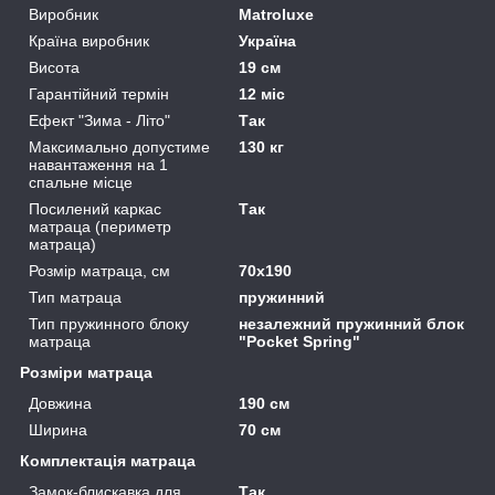
Виробник
Matroluxe
Країна виробник
Україна
Висота
19 см
Гарантійний термін
12 міс
Ефект "Зима - Літо"
Так
Максимально допустиме
130 кг
навантаження на 1
спальне місце
Посилений каркас
Так
матраца (периметр
матраца)
Розмір матраца, см
70х190
Тип матраца
пружинний
Тип пружинного блоку
незалежний пружинний блок
матраца
"Pocket Spring"
Розміри матраца
Довжина
190 см
Ширина
70 см
Комплектація матраца
Замок-блискавка для
Так