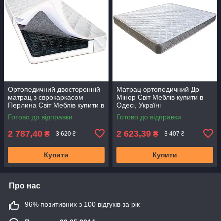
Ортопедичний двосторонній
Матрац ортопедичний До
матрац з єврокаркасом
Мінор Світ Меблів купити в
Перлина Світ Меблів купити в
Одесі, Україні
Одесі, Україні
Готово до відправки
Готово до відправки
2 787,40
2 623,39
₴
₴
3 620 ₴
3 407 ₴
Купити
Купити
Про нас
96% позитивних з 100 відгуків за рік