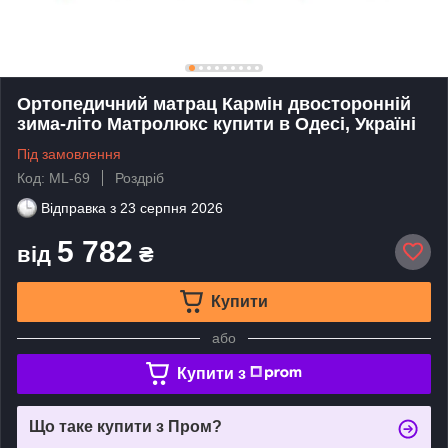
Ортопедичний матрац Кармін двосторонній
зима-літо Матролюкс купити в Одесі, Україні
Під замовлення
Код: ML-69
Роздріб
Відправка з
23 серпня 2026
5 782
від
₴
Купити
або
Купити з
Що таке купити з Пром?