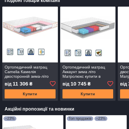
Подібні товари компанії
Ортопедичний матрац
Ортопедичний матрац
Орт
Camelia Камелія
Аккаунт зима літо
двос
двосторонній зима-літо
Матролюкс купити в
Матр
Матролюкс купити в
Одесі, Україні
Одес
11 306
10 745
від
₴
від
₴
від
Одесі, Україні
Купити
Купити
Акційні пропозиції та новинки
–23%
Топ продажів
–23%