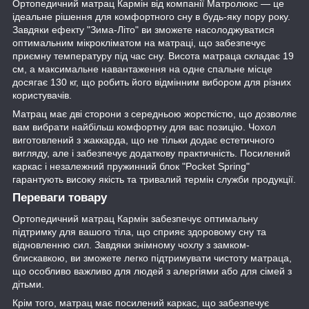
Ортопедичний матрац Кармін від компанії Матролюкс — це
ідеальне рішення для комфортного сну в будь-яку пору року.
Завдяки ефекту "Зима-Літо" ви зможете насолоджуватися
оптимальним мікрокліматом на матраці, що забезпечує
приємну температуру під час сну. Висота матраца складає 19
см, а максимальне навантаження на одне спальне місце
досягає 130 кг, що робить його відмінним вибором для різних
користувачів.
Матрац має дві сторони з середньою жорсткістю, що дозволяє
вам вибрати найбільш комфортну для вас позицію. Чохол
виготовлений з жаккарда, що не тільки додає естетичного
вигляду, але і забезпечує додаткову практичність. Посилений
каркас і незалежний пружинний блок "Pocket Spring"
гарантують високу якість та тривалий термін служби продукції.
Переваги товару
Ортопедичний матрац Кармін забезпечує оптимальну
підтримку для вашого тіла, що сприяє здоровому сну та
відновленню сил. Завдяки знімному чохлу з замком-
блискавкою, ви зможете легко підтримувати чистоту матраца,
що особливо важливо для людей з алергіями або для сімей з
дітьми.
Крім того, матрац має посилений каркас, що забезпечує