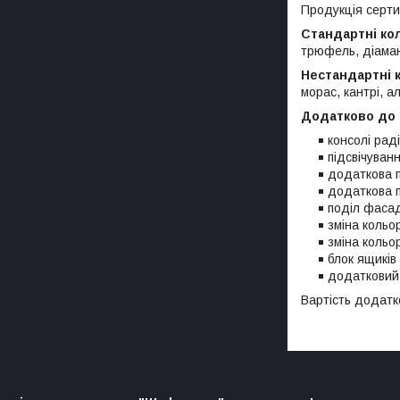
Продукція сертиф
Стандартні ко
трюфель, діамант
Нестандартні 
морас, кантрі, а
Додатково до
консолі раді
підсвічуван
додаткова п
додаткова 
поділ фасад
зміна кольо
зміна кольо
блок ящиків
додатковий 
Вартість додатк