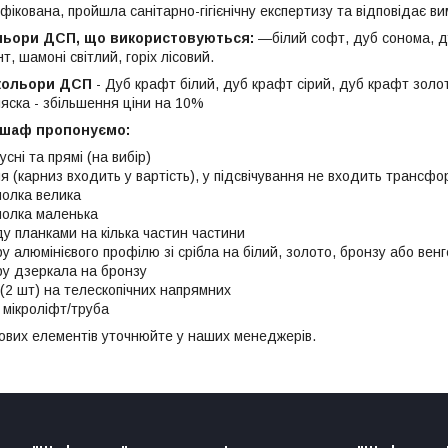
ікована, пройшла санітарно-гігієнічну експертизу та відповідає вим
льори ДСП, що використовуються:
―білий софт, дуб сонома, ду
, шамоні світлий, горіх лісовий.
кольори ДСП
- Дуб крафт білий, дуб крафт сірий, дуб крафт золот
ляска - збільшення ціни на 10%
 шаф пропонуємо:
усні та прямі (на вибір)
ня (карниз входить у вартість), у підсвічування не входить трансф
олка велика
полка маленька
у планками на кілька частин частини
ру алюмінієвого профілю зі срібла на білий, золото, бронзу або венг
ру дзеркала на бронзу
 (2 шт) на телескопічних напрямних
мікроліфт/труба
ових елементів уточнюйте у наших менеджерів.