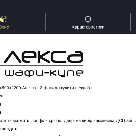
Опис
Характеристики
600х2200 Алекса - 3 фасада купити в Україні
мм
м
м
ртість входить: профіль срібло, двері на вибір замовника ДСП або
асадів: