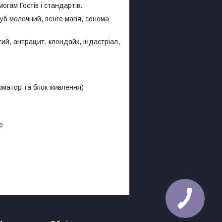
огам Гостів і стандартів.
б молочний, венге магія, сонома
ий, антрацит, клондайк, індастріал,
орматор та блок живлення)
е