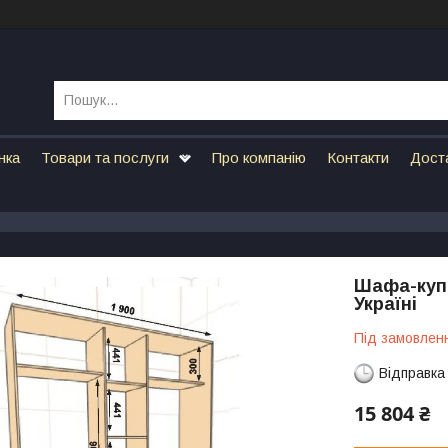
нка
Товари та послуги
Про компанію
Контакти
Дост
Шафа-купе
Україні
Під замовлен
Відправка
15 804 ₴