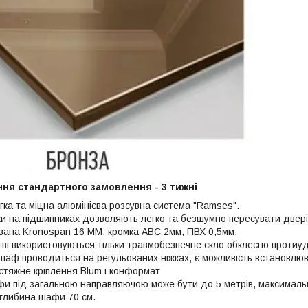
ння стандартного замовлення - 3 тижні
гка та міцна алюмінієва розсувна система "Ramses".
ки на підшипниках дозволяють легко та безшумно пересувати двері
ана Kronospan 16 ММ, кромка АВС 2мм, ПВХ 0,5мм.
ві використовуються тільки травмобезпечне скло обклеєно протиу
аф проводиться на регульованих ніжках, є можливість встановлюв
стяжне кріплення Blum і конформат
 під загальною направляючою може бути до 5 метрів, максималь
глибина шафи 70 см.