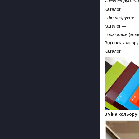
- піскострумни
Каталог ―
- фотодруком
–
Каталог ―
- оракалом
(коль
Відтінок кольору
Каталог ―
Зміна кольору 