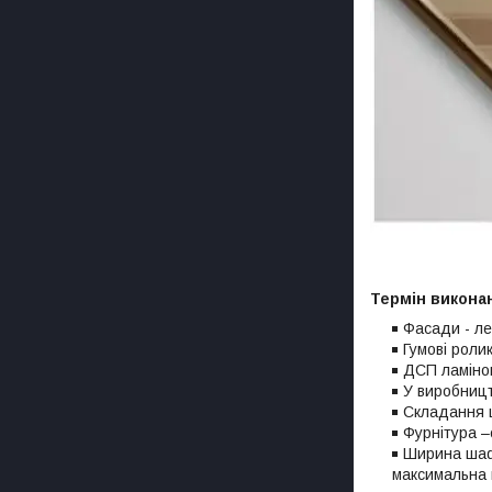
Термін викона
Фасади - ле
Гумові роли
ДСП ламінов
У виробницт
Складання ш
Фурнітура –
Ширина шафи
максимальна 