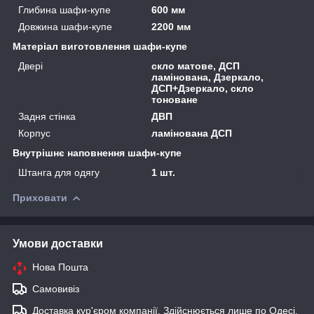
Глибина шафи-купе
600 мм
Довжина шафи-купе
2200 мм
Матеріал виготовлення шафи-купе
Двері
скло матове, ДСП
ламінована, Дзеркало,
ДСП+Дзеркало, скло
тоноване
Задня стінка
ДВП
Корпус
ламінована ДСП
Внутрішнє наповнення шафи-купе
Штанга для одягу
1 шт.
Приховати
Умови доставки
Нова Пошта
Самовивіз
Доставка кур'єром компанії. Здійснюється лише по Одесі,