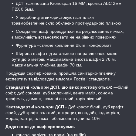
ДСП ламінована Kronospan 16 ММ, кромка АВС 2мм,
ПВХ 0,5мм.
У виробництві використовуються тільки
травмобезпечне скло обклеєно протиударною плівкою
Складання шаф проводиться на регульованих ніжках,
є можливість встановлювати не на рівних поверхнях
Фурнітура –стяжне кріплення Blum і конформат
Ширина шафи під загальною направляючою може
бути до 5 метрів, максимальна висота шафи 2,78 м,
максимальна глибина шафи 70 см.
Продукція сертифікована, пройшла санітарно-гігієнічну
експертизу та відповідає вимогам Гостів і стандартів.
Стандартні кольори ДСП, що використовуються:
―білий
софт, дуб сонома, дуб молочний, венге магія, сонома
трюфель, діамант, шамоні світлий, горіх лісовий.
Нестандартні кольори ДСП
- Дуб крафт білий, дуб крафт
сірий, дуб крафт золотий, антрацит, клондайк, індастріал,
морас, кантрі, аляска - збільшення ціни на 10%
Додатково до шаф пропонуємо:
консолі радіусні та прямі (на вибір)