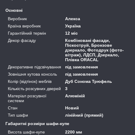
Основні
Виробник
Алекса
Країна виробник
Україна
Гарантійний термін
12 міс
Декор фасаду
Комбіновані фасади,
Піскоструй, Бронзове
дзеркало, Фотодрук (фото-
вітраж), ЛДСП, Дзеркало,
Плівка ORACAL
Декоративне підсвічування
під замовлення
Зовнішня кутова консоль
під замовлення
Колір (відтінок) меблів
Дуб Сонома Трюфель
Кількість розсувних дверей
3
Матеріал розсувної
Алюміній
системи
Стан
Новий
Тип шафи
лінійний (прямий)
Габаритні розміри шафи-купе
Висота шафи-купе
2200 мм