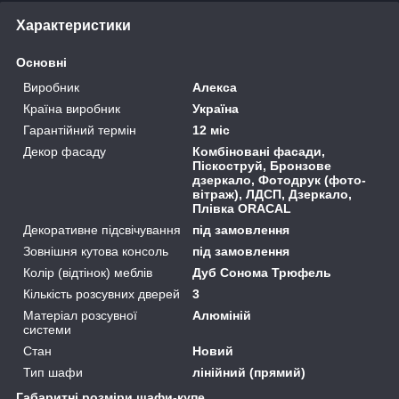
Характеристики
Основні
Виробник
Алекса
Країна виробник
Україна
Гарантійний термін
12 міс
Декор фасаду
Комбіновані фасади,
Піскоструй, Бронзове
дзеркало, Фотодрук (фото-
вітраж), ЛДСП, Дзеркало,
Плівка ORACAL
Декоративне підсвічування
під замовлення
Зовнішня кутова консоль
під замовлення
Колір (відтінок) меблів
Дуб Сонома Трюфель
Кількість розсувних дверей
3
Матеріал розсувної
Алюміній
системи
Стан
Новий
Тип шафи
лінійний (прямий)
Габаритні розміри шафи-купе