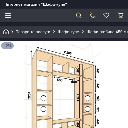
Інтернет магазин "Шафа-купе"
Товари та послуги
Шафи-купе
Шафи глибина 450 мм
–2%