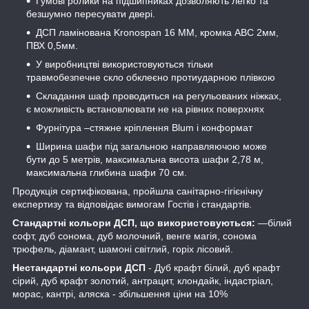
Гумові ролики на підшипниках дозволяють легко та
безшумно пересувати двері.
ДСП ламінована Kronospan 16 ММ, кромка АВС 2мм,
ПВХ 0,5мм.
У виробництві використовуються тільки
травмобезпечне скло обклеєно протиударною плівкою
Складання шаф проводиться на регульованих ніжках,
є можливість встановлювати не на рівних поверхнях
Фурнітура –стяжне кріплення Blum і конформат
Ширина шафи під загальною направляючою може
бути до 5 метрів, максимальна висота шафи 2,78 м,
максимальна глибина шафи 70 см.
Продукція сертифікована, пройшла санітарно-гігієнічну
експертизу та відповідає вимогам Гостів і стандартів.
Стандартні кольори ДСП, що використовуються:
―білий
софт, дуб сонома, дуб молочний, венге магія, сонома
трюфель, діамант, шамоні світлий, горіх лісовий.
Нестандартні кольори ДСП
- Дуб крафт білий, дуб крафт
сірий, дуб крафт золотий, антрацит, клондайк, індастріал,
морас, кантрі, аляска - збільшення ціни на 10%