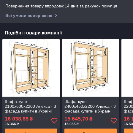
Повернення товару впродовж 14 днів за рахунок покупця
Всі умови повернення
Подібні товари компанії
Шафа-купе
Шафа-купе
Шаф
2100х600х2200 Алекса - 3
2400х450х2200 Алекса - 3
2200
фасада купити в Україні
фасада купити в Україні
фаса
16 038,68
15 645,70
16 
₴
₴
16 366 ₴
15 965 ₴
16 50