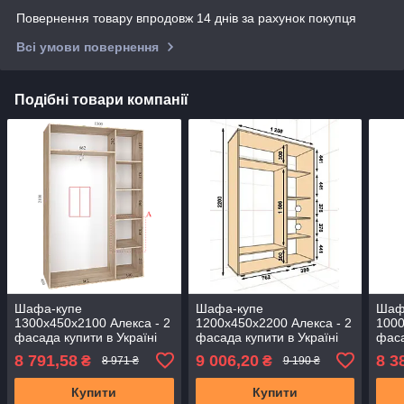
Повернення товару впродовж 14 днів за рахунок покупця
Всі умови повернення
Подібні товари компанії
Шафа-купе
Шафа-купе
Шаф
1300х450х2100 Алекса - 2
1200х450х2200 Алекса - 2
1000
фасада купити в Україні
фасада купити в Україні
фаса
8 791,58
9 006,20
8 3
₴
₴
8 971 ₴
9 190 ₴
Купити
Купити