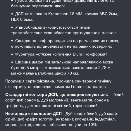
Гумові ролики на підшипниках дозволяють легко та
безшумно пересувати двері.
ДСП ламінована Kronospan 16 ММ, кромка АВС 2мм,
ПВХ 0,5мм.
У виробництві використовуються тільки
травмобезпечне скло обклеєно протиударною плівкою
Складання шаф проводиться на регульованих ніжках,
є можливість встановлювати не на рівних поверхнях
Фурнітура –стяжне кріплення Blum і конформат
Ширина шафи під загальною направляючою може
бути до 5 метрів, максимальна висота шафи 2,78 м,
максимальна глибина шафи 70 см.
Продукція сертифікована, пройшла санітарно-гігієнічну
експертизу та відповідає вимогам Гостів і стандартів.
Стандартні кольори ДСП, що використовуються:
―білий
софт, дуб сонома, дуб молочний, венге магія, сонома
трюфель, діамант, шамоні світлий, горіх лісовий.
Нестандартні кольори ДСП
- Дуб крафт білий, дуб крафт
сірий, дуб крафт золотий, антрацит, клондайк, індастріал,
морас, кантрі, аляска - збільшення ціни на 10%