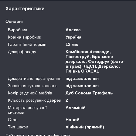
Характеристики
Основні
Виробник
Алекса
Країна виробник
Україна
Гарантійний термін
12 міс
Декор фасаду
Комбіновані фасади,
Піскоструй, Бронзове
дзеркало, Фотодрук (фото-
вітраж), ЛДСП, Дзеркало,
Плівка ORACAL
Декоративне підсвічування
під замовлення
Зовнішня кутова консоль
під замовлення
Колір (відтінок) меблів
Дуб Сонома Трюфель
Кількість розсувних дверей
2
Матеріал розсувної
Алюміній
системи
Стан
Новий
Тип шафи
лінійний (прямий)
Габаритні розміри шафи-купе