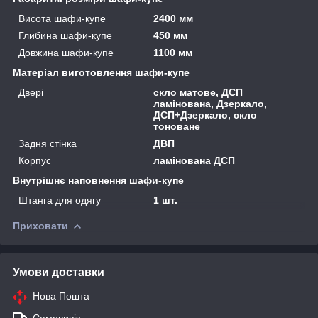
Висота шафи-купе
2400 мм
Глибина шафи-купе
450 мм
Довжина шафи-купе
1100 мм
Матеріал виготовлення шафи-купе
Двері
скло матове, ДСП
ламінована, Дзеркало,
ДСП+Дзеркало, скло
тоноване
Задня стінка
ДВП
Корпус
ламінована ДСП
Внутрішнє наповнення шафи-купе
Штанга для одягу
1 шт.
Приховати
Умови доставки
Нова Пошта
Самовивіз