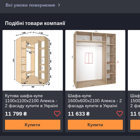
Всі умови повернення
Подібні товари компанії
Кутова шафа-купе
Шафа-купе
Шаф
1100х1100х2100 Алекса -
1600х600х2100 Алекса - 2
150
2 фасаду купити в Україні
фасада купити в Україні
2 фа
11 799
11 633
11 
₴
₴
Купити
Купити