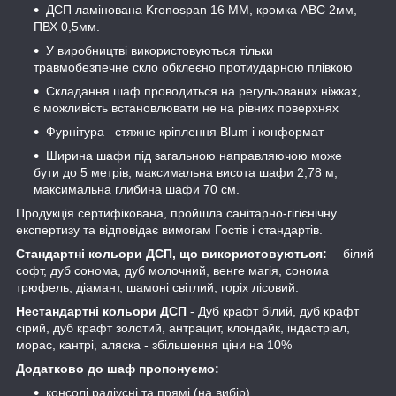
ДСП ламінована Kronospan 16 ММ, кромка АВС 2мм,
ПВХ 0,5мм.
У виробництві використовуються тільки
травмобезпечне скло обклеєно протиударною плівкою
Складання шаф проводиться на регульованих ніжках,
є можливість встановлювати не на рівних поверхнях
Фурнітура –стяжне кріплення Blum і конформат
Ширина шафи під загальною направляючою може
бути до 5 метрів, максимальна висота шафи 2,78 м,
максимальна глибина шафи 70 см.
Продукція сертифікована, пройшла санітарно-гігієнічну
експертизу та відповідає вимогам Гостів і стандартів.
Стандартні кольори ДСП, що використовуються:
―білий
софт, дуб сонома, дуб молочний, венге магія, сонома
трюфель, діамант, шамоні світлий, горіх лісовий.
Нестандартні кольори ДСП
- Дуб крафт білий, дуб крафт
сірий, дуб крафт золотий, антрацит, клондайк, індастріал,
морас, кантрі, аляска - збільшення ціни на 10%
Додатково до шаф пропонуємо:
консолі радіусні та прямі (на вибір)