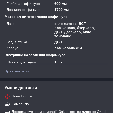
Глибина шафи-купе
600 мм
Довжина шафи-купе
1700 мм
Матеріал виготовлення шафи-купе
Двері
скло матове, ДСП
ламінована, Дзеркало,
ДСП+Дзеркало, скло
тоноване
Задня стінка
ДВП
Корпус
ламінована ДСП
Внутрішнє наповнення шафи-купе
Штанга для одягу
1 шт.
Приховати
Умови доставки
Нова Пошта
Самовивіз
Доставка кур'єром компанії. Здійснюється лише по Одесі,