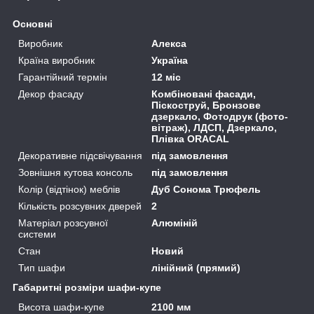
Основні
Виробник
Алекса
Країна виробник
Україна
Гарантійний термін
12 міс
Декор фасаду
Комбіновані фасади,
Піскоструй, Бронзове
дзеркало, Фотодрук (фото-
вітраж), ЛДСП, Дзеркало,
Плівка ORACAL
Декоративне підсвічування
під замовлення
Зовнішня кутова консоль
під замовлення
Колір (відтінок) меблів
Дуб Сонома Трюфель
Кількість розсувних дверей
2
Матеріал розсувної
Алюміній
системи
Стан
Новий
Тип шафи
лінійний (прямий)
Габаритні розміри шафи-купе
Висота шафи-купе
2100 мм