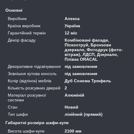
Основні
Виробник
Алекса
Країна виробник
Україна
Гарантійний термін
12 міс
Декор фасаду
Комбіновані фасади,
Піскоструй, Бронзове
дзеркало, Фотодрук (фото-
вітраж), ЛДСП, Дзеркало,
Плівка ORACAL
Декоративне підсвічування
під замовлення
Зовнішня кутова консоль
під замовлення
Колір (відтінок) меблів
Дуб Сонома Трюфель
Кількість розсувних дверей
2
Матеріал розсувної
Алюміній
системи
Стан
Новий
Тип шафи
лінійний (прямий)
Габаритні розміри шафи-купе
Висота шафи-купе
2100 мм