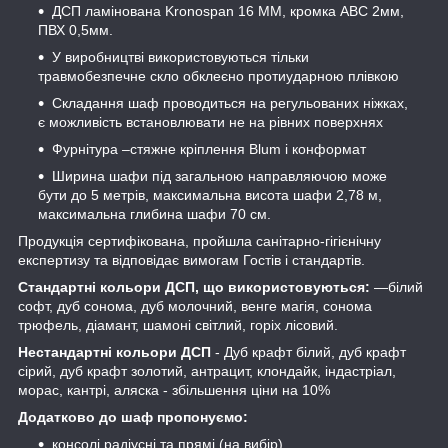
ДСП ламінована Kronospan 16 ММ, кромка АВС 2мм,
ПВХ 0,5мм.
У виробництві використовуються тільки
травмобезпечне скло обклеєно протиударною плівкою
Складання шаф проводиться на регульованих ніжках,
є можливість встановлювати не на рівних поверхнях
Фурнітура –стяжне кріплення Blum і конформат
Ширина шафи під загальною направляючою може
бути до 5 метрів, максимальна висота шафи 2,78 м,
максимальна глибина шафи 70 см.
Продукція сертифікована, пройшла санітарно-гігієнічну
експертизу та відповідає вимогам Гостів і стандартів.
Стандартні кольори ДСП, що використовуються:
―білий
софт, дуб сонома, дуб молочний, венге магія, сонома
трюфель, діамант, шамоні світлий, горіх лісовий.
Нестандартні кольори ДСП
- Дуб крафт білий, дуб крафт
сірий, дуб крафт золотий, антрацит, клондайк, індастріал,
морас, кантрі, аляска - збільшення ціни на 10%
Додатково до шаф пропонуємо:
консолі радіусні та прямі (на вибір)