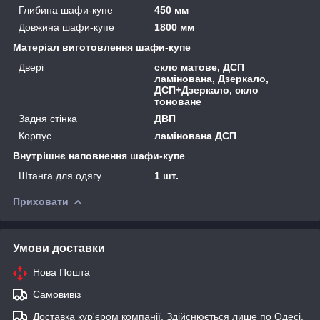
Глибина шафи-купе
450 мм
Довжина шафи-купе
1800 мм
Матеріал виготовлення шафи-купе
Двері
скло матове, ДСП
ламінована, Дзеркало,
ДСП+Дзеркало, скло
тоноване
Задня стінка
ДВП
Корпус
ламінована ДСП
Внутрішнє наповнення шафи-купе
Штанга для одягу
1 шт.
Приховати
Умови доставки
Нова Пошта
Самовивіз
Доставка кур'єром компанії. Здійснюється лише по Одесі,