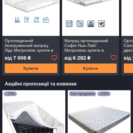
Ортопедичний
Матрац ортопедичний
Орт
безпружинний матрац
Софія Нью Лайт
Came
Лідс Матролюкс купити в
Матролюкс купити в
двос
Одесі, Україні
Одесі, Україні
Матр
7 006
6 282
від
₴
від
₴
від
Одес
Купити
Купити
Акційні пропозиції та новинки
–23%
Топ продажів
–23%