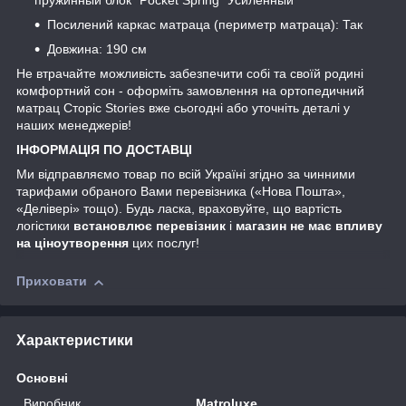
пружинный блок "Pocket Spring" Усиленный
Посилений каркас матраца (периметр матраца): Так
Довжина: 190 см
Не втрачайте можливість забезпечити собі та своїй родині
комфортний сон - оформіть замовлення на ортопедичний
матрац Сторіс Stories вже сьогодні або уточніть деталі у
наших менеджерів!
ІНФОРМАЦІЯ ПО ДОСТАВЦІ
Ми відправляємо товар по всій Україні згідно за чинними
тарифами обраного Вами перевізника («Нова Пошта»,
«Делівері» тощо). Будь ласка, враховуйте, що вартість
логістики
встановлює перевізник
і
магазин не має впливу
на ціноутворення
цих послуг!
Приховати
Характеристики
Основні
Виробник
Matroluxe