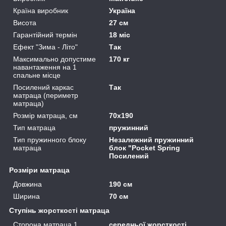
Країна виробник
Україна
Висота
27 см
Гарантійний термін
18 міс
Ефект "Зима - Літо"
Так
Максимально допустиме
170 кг
навантаження на 1
спальне місце
Посилений каркас
Так
матраца (периметр
матраца)
Розмір матраца, см
70х190
Тип матраца
пружинний
Тип пружинного блоку
Незалежний пружинний
матраца
блок "Pocket Spring
Посилений
Розміри матраца
Довжина
190 см
Ширина
70 см
Ступінь жорсткості матраца
Сторона матраца 1
середньої жорсткості