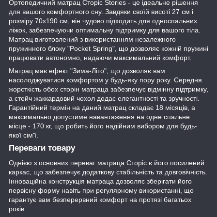
Ортопедичний матрац Сторіс Stories - це ідеальне рішення
для вашого комфортного сну. Завдяки своїй висоті 27 см і
розміру 70х190 см, він чудово підходить для односпальних
ліжок, забезпечуючи оптимальну підтримку для вашого тіла.
Матрац виготовлений з використанням незалежного
пружинного блоку "Pocket Spring", що дозволяє кожній пружині
працювати автономно, надаючи максимальний комфорт.
Матрац має ефект "Зима-Літо", що дозволяє вам
насолоджуватися комфортом у будь-яку пору року. Середня
жорсткість обох сторін матраца забезпечує відмінну підтримку,
а стейч жаккардовий чохол додає елегантності та зручності.
Гарантійний термін на даний матрац складає 18 місяців, а
максимально допустиме навантаження на одне спальне
місце - 170 кг, що робить його надійним вибором для будь-
якої сім'ї.
Переваги товару
Однією з основних переваг матраца Сторіс є його посилений
каркас, що забезпечує додаткову стабільність та довговічність.
Інноваційна конструкція матраца дозволяє зберігати його
первісну форму навіть при регулярному використанні, що
гарантує вам безперервний комфорт на протязі багатьох
років.