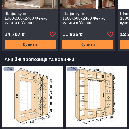
Шафа-купе
Шафа-купе
Шаф
1900x600х2400 Фенікс
1500x600х2400 Фенікс
1600
купити в Україні
купити в Україні
купи
14 707
11 825
12 
₴
₴
Купити
Купити
Акційні пропозиції та новинки
–2%
–2%