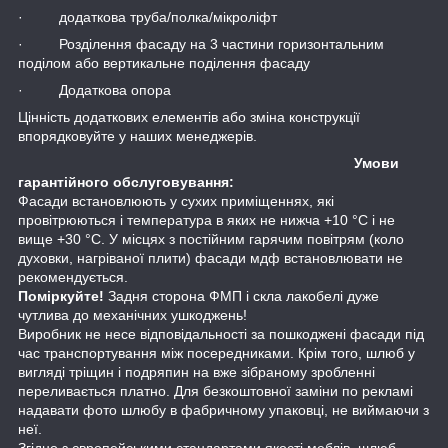
· додаткова труба/полка/мікроліфт
· Розділення фасаду на 3 частини горизонтальним
поділом або вертикальне поділення фасаду
· Додаткова опора
Цінність додаткових елементів або зміна конструкції
впорядковуйте у наших менеджерів.
Умови
гарантійного обслуговування:
Фасади встановлюють у сухих приміщеннях, які
провітрюються і температура в яких не нижча +10 °С і не
вище +30 °С. У місцях з постійним гарячим повітрям (коло
духовки, нагріваної плити) фасади мдф встановлювати не
рекомендується.
Поміркуйте!
Задня сторона ФМП і скла лакобелі дуже
чутлива до механічних ушкоджень!
Виробник не несе відповідальності за пошкоджені фасади під
час транспортування між посередниками. Крім того, шлюб у
вигляді тріщин і подряпин на вже зібраному зробленні
переливається платно. Для безкоштовної заміни по рекламі
надавати фото шлюбу в фабричному упаковці, не виймаючи з
неї.
Згідно з європейськими стандартами якості меблів, шлюб