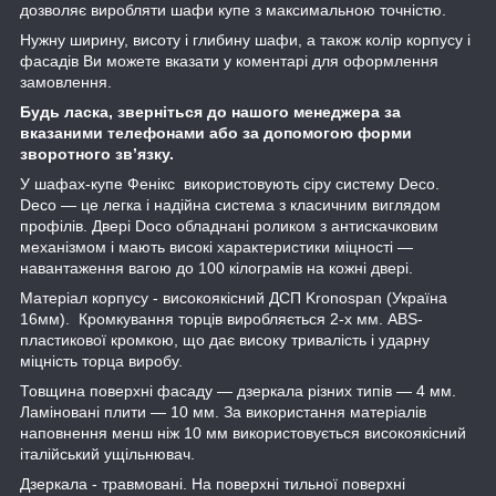
дозволяє виробляти шафи купе з максимальною точністю.
Нужну ширину, висоту і глибину шафи, а також колір корпусу і
фасадів Ви можете вказати у коментарі для оформлення
замовлення.
Будь ласка, зверніться до нашого менеджера за
вказаними телефонами або за допомогою форми
зворотного зв’язку.
У шафах-купе Фенікс використовують сіру систему Deco.
Deco — це легка і надійна система з класичним виглядом
профілів. Двері Doco обладнані роликом з антискачковим
механізмом і мають високі характеристики міцності —
навантаження вагою до 100 кілограмів на кожні двері.
Матеріал корпусу - високоякісний ДСП Kronospan (Україна
16мм). Кромкування торців виробляється 2-х мм. ABS-
пластикової кромкою, що дає високу тривалість і ударну
міцність торца виробу.
Товщина поверхні фасаду — дзеркала різних типів — 4 мм.
Ламіновані плити — 10 мм. За використання матеріалів
наповнення менш ніж 10 мм використовується високоякісний
італійський ущільнювач.
Дзеркала - травмовані. На поверхні тильної поверхні