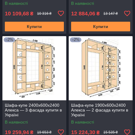
В наявності
В наявності
10 109,68
12 884,06
₴
₴
10 316 ₴
13 147 ₴
Купити
Купити
–2%
–2%
Шафа-купе 2400х600х2400
Шафа-купе 1900х600х2400
Алекса — 3 фасада купити в
Алекса — 2 фасада купити в
Україні
Україні
В наявності
В наявності
19 259,94
15 224,30
₴
₴
19 653 ₴
15 535 ₴