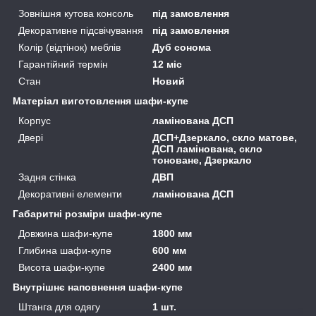
Зовнішня кутова консоль
під замовлення
Декоративне підсвічування
під замовлення
Колір (відтінок) меблів
Дуб сонома
Гарантійний термін
12 міс
Стан
Новий
Матеріал виготовлення шафи-купе
Корпус
ламінована ДСП
Двері
ДСП+Дзеркало, скло матове,
ДСП ламінована, скло
тоноване, Дзеркало
Задня стінка
ДВП
Декоративні елементи
ламінована ДСП
Габаритні розміри шафи-купе
Довжина шафи-купе
1800 мм
Глибина шафи-купе
600 мм
Висота шафи-купе
2400 мм
Внутрішнє наповнення шафи-купе
Штанга для одягу
1 шт.