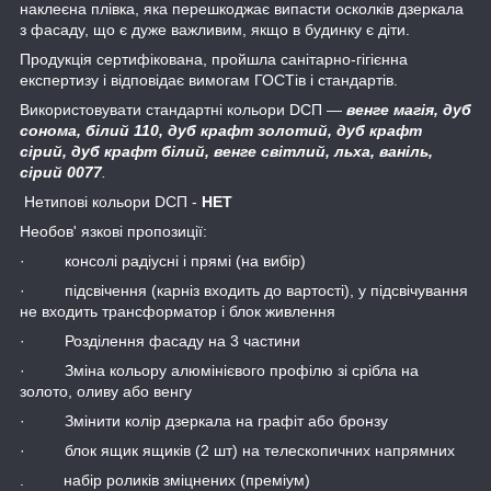
наклеєна плівка, яка перешкоджає випасти осколків дзеркала
з фасаду, що є дуже важливим, якщо в будинку є діти.
Продукція сертифікована, пройшла санітарно-гігієнна
експертизу і відповідає вимогам ГОСТів і стандартів.
Використовувати стандартні кольори DСП ―
венге магія, дуб
сонома, білий 110, дуб крафт золотий, дуб крафт
сірий, дуб крафт білий, венге світлий, льха, ваніль,
сірий 0077
.
Нетипові кольори DСП -
НЕТ
Необов' язкові пропозиції:
· консолі радіусні і прямі (на вибір)
· підсвічення (карніз входить до вартості), у підсвічування
не входить трансформатор і блок живлення
· Розділення фасаду на 3 частини
· Зміна кольору алюмінієвого профілю зі срібла на
золото, оливу або венгу
· Змінити колір дзеркала на графіт або бронзу
· блок ящик ящиків (2 шт) на телескопичних напрямних
. набір роликів зміцнених (преміум)