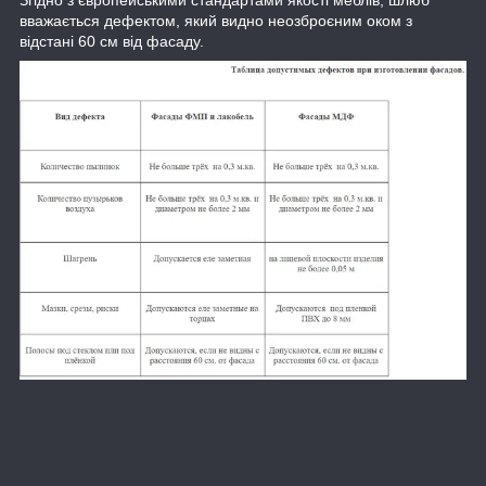
вважається дефектом, який видно неозброєним оком з
відстані 60 см від фасаду.