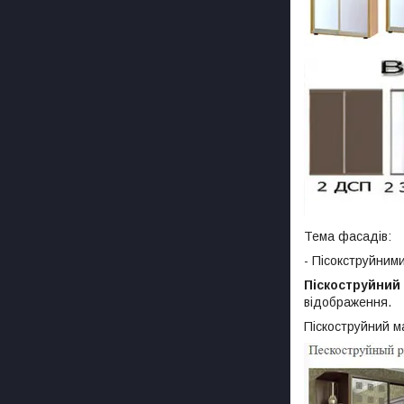
Тема фасадів:
- Пісокструйним
Піскоструйний
відображення.
Піскоструйний м