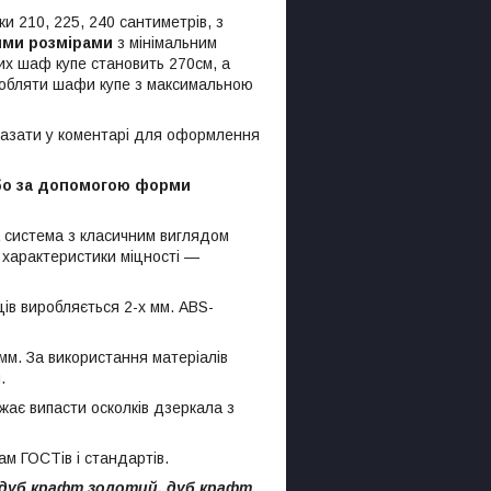
 210, 225, 240 сантиметрів, з
ими розмірами
з мінімальним
их шаф купе становить 270см, а
робляти шафи купе з максимальною
вказати у коментарі для оформлення
або за допомогою форми
а система з класичним виглядом
і характеристики міцності —
ів виробляється 2-х мм. ABS-
мм. За використання матеріалів
.
джає випасти осколків дзеркала з
ам ГОСТів і стандартів.
0, дуб крафт золотий, дуб крафт