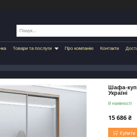
нка
Товари та послуги
Про компанію
Контакти
Дост
Шафа-купе
Україні
В наявності
15 686 ₴
Купити