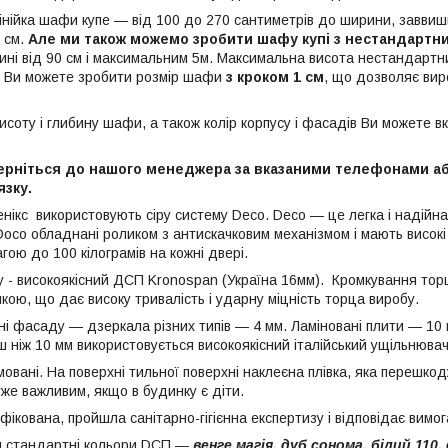
йка шафи купе — від 100 до 270 сантиметрів до ширини, заввишки
0 см.
Але ми також можемо зробити шафу купі з нестандартн
ині від 90 см і максимальним 5м. Максимальна висота нестандартн
. Ви можете зробити розмір шафи
з кроком 1 см
, що дозволяє ви
исоту і глибину шафи, а також колір корпусу і фасадів Ви можете 
верніться до нашого менеджера за вказаними телефонами 
язку.
нікс використовують сіру систему Deco. Deco — це легка і надійн
 Doco обладнані роликом з антискачковим механізмом і мають висок
ою до 100 кілограмів на кожні двері.
у - високоякісний ДСП Kronospan (Україна 16мм). Кромкування торц
кою, що дає високу тривалість і ударну міцність торца виробу.
і фасаду — дзеркала різних типів — 4 мм. Ламіновані плити — 10 
 ніж 10 мм використовується високоякісний італійський ущільнювач
овані. На поверхні тильної поверхні наклеєна плівка, яка перешко
же важливим, якщо в будинку є діти.
ікована, пройшла санітарно-гігієнна експертизу і відповідає вимог
и стандартні кольори DСП ―
венге магія, дуб сонома, білий 11