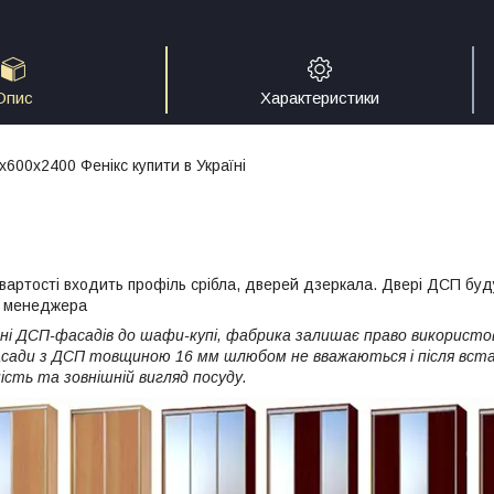
Опис
Характеристики
600х2400 Фенікс купити в Україні
вартості входить профіль срібла, дверей дзеркала. Двері ДСП буд
у менеджера
ні ДСП-фасадів до шафи-купі, фабрика залишає право викорис
сади з ДСП товщиною 16 мм шлюбом не вважаються і після вста
ість та зовнішній вигляд посуду.