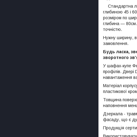
Стандартна ліні
глибиною 45 і 6
розміром по шир
глибина — 80см
точністю.
Нужну ширину, в
замовлення.
Будь ласка, з
зворотного зв’
У шафах-купе Фе
профілів. Двері
навантаження ваг
Матеріал корпус
пластикової кром
Товщина поверхн
наповнення менш
Дзеркала - травм
фасаду, що є ду
Продукція сертиф
Використовуват