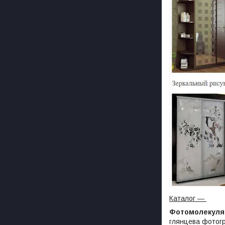
Каталог
―
Фотомолекуля
глянцева фотогр