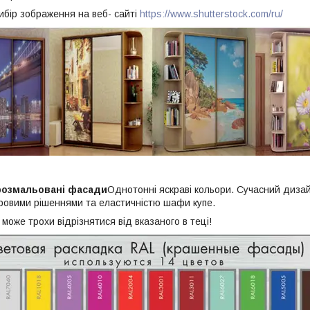
ибір зображення на веб- сайті
https://www.shutterstock.com/ru/
розмальовані фасади
Однотонні яскраві кольори. Сучасний диза
ровими рішеннями та еластичністю шафи купе.
 може трохи відрізнятися від вказаного в теці!