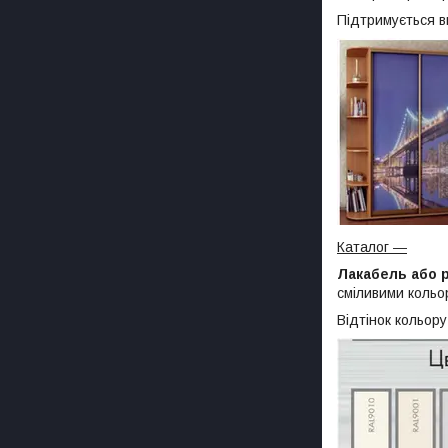
Підтримується в
Каталог
―
Лакабель або 
сміливими кольо
Відтінок кольору