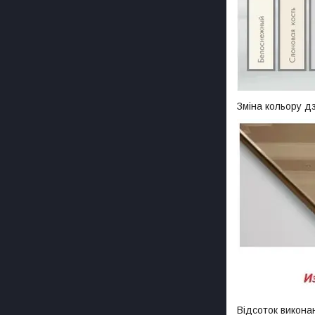
Зміна кольору д
Відсоток викона