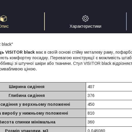
Опис
Характеристики
 black"
ь VISITOR black
має в своїй основі стійку металеву раму, пофарбо
ують комфортну посадку. Перевагою конструкції є можливість шта
ббивці зі штучної шкіри або тканини. Стул VISITOR black відрізняє
 привабливою ціною.
Ширина сидіння
407
Глибина сидіння
376
 сидіння у верхньому положенні
450
 виробу у нижньому положенні
810
Висота спинки мінімальна
360
Розмір упаковки, м3
0.046080