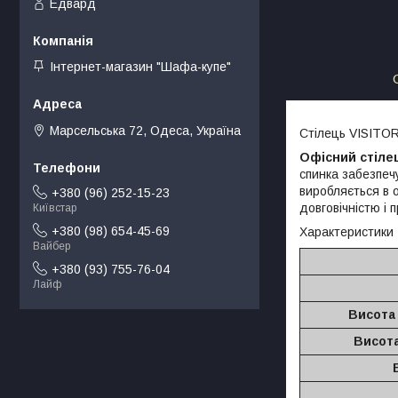
Едвард
Інтернет-магазин "Шафа-купе"
Марсельська 72, Одеса, Україна
Стілець VISITOR
Офісний стілец
спинка забезпеч
виробляється в о
+380 (96) 252-15-23
довговічністю і
Київстар
+380 (98) 654-45-69
Характеристики
Вайбер
+380 (93) 755-76-04
Лайф
Висота
Висота