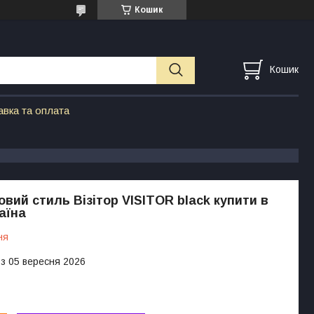
Кошик
Кошик
авка та оплата
овий стиль Візітор VISITOR black купити в
аїна
ня
 з 05 вересня 2026