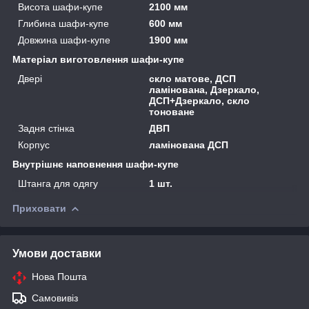
Висота шафи-купе
2100 мм
Глибина шафи-купе
600 мм
Довжина шафи-купе
1900 мм
Матеріал виготовлення шафи-купе
Двері
скло матове, ДСП
ламінована, Дзеркало,
ДСП+Дзеркало, скло
тоноване
Задня стінка
ДВП
Корпус
ламінована ДСП
Внутрішнє наповнення шафи-купе
Штанга для одягу
1 шт.
Приховати
Умови доставки
Нова Пошта
Самовивіз