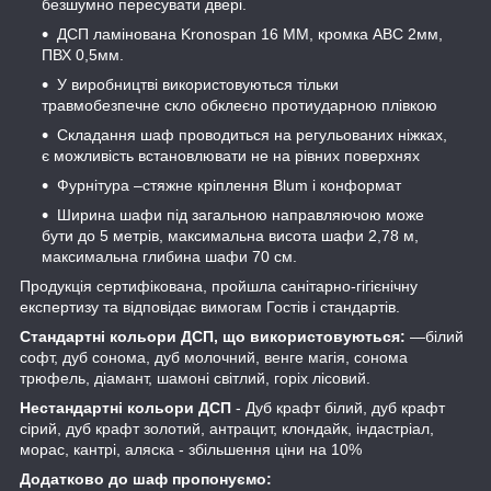
безшумно пересувати двері.
ДСП ламінована Kronospan 16 ММ, кромка АВС 2мм,
ПВХ 0,5мм.
У виробництві використовуються тільки
травмобезпечне скло обклеєно протиударною плівкою
Складання шаф проводиться на регульованих ніжках,
є можливість встановлювати не на рівних поверхнях
Фурнітура –стяжне кріплення Blum і конформат
Ширина шафи під загальною направляючою може
бути до 5 метрів, максимальна висота шафи 2,78 м,
максимальна глибина шафи 70 см.
Продукція сертифікована, пройшла санітарно-гігієнічну
експертизу та відповідає вимогам Гостів і стандартів.
Стандартні кольори ДСП, що використовуються:
―білий
софт, дуб сонома, дуб молочний, венге магія, сонома
трюфель, діамант, шамоні світлий, горіх лісовий.
Нестандартні кольори ДСП
- Дуб крафт білий, дуб крафт
сірий, дуб крафт золотий, антрацит, клондайк, індастріал,
морас, кантрі, аляска - збільшення ціни на 10%
Додатково до шаф пропонуємо: