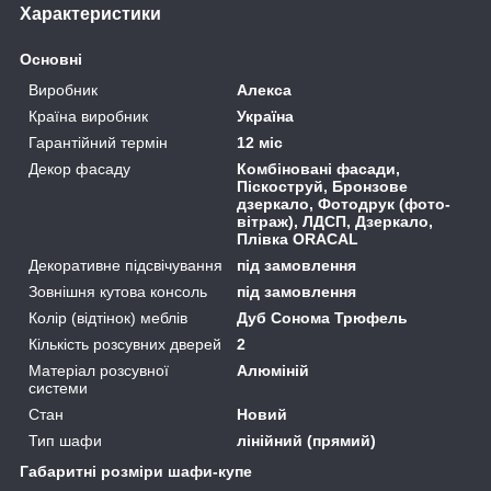
Характеристики
Основні
Виробник
Алекса
Країна виробник
Україна
Гарантійний термін
12 міс
Декор фасаду
Комбіновані фасади,
Піскоструй, Бронзове
дзеркало, Фотодрук (фото-
вітраж), ЛДСП, Дзеркало,
Плівка ORACAL
Декоративне підсвічування
під замовлення
Зовнішня кутова консоль
під замовлення
Колір (відтінок) меблів
Дуб Сонома Трюфель
Кількість розсувних дверей
2
Матеріал розсувної
Алюміній
системи
Стан
Новий
Тип шафи
лінійний (прямий)
Габаритні розміри шафи-купе