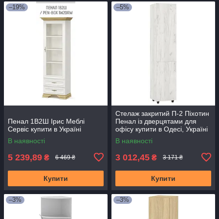
–19%
–5%
Стелаж закритий П-2 Піхотин
Пенал 1В2Ш Ірис Меблі
Пенал із дверцятами для
Сервіс купити в Україні
офісу купити в Одесі, Україні
В наявності
В наявності
5 239,89
3 012,45
₴
₴
6 469 ₴
3 171 ₴
Купити
Купити
–3%
–3%