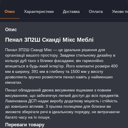
Опис
Характеристики
Доставка
Оплата
Умови п
Опис
Пенал 3П2Ш Сканді Мікс Меблі
Пенал 3П2Ш Сканді Мікс — це ідеальне рішення для
організації вашого простору. Завдяки стильному дизайну в
кольорі дуб тахо з білими фасадами, він гармонійно
впишеться в будь-який інтер'єр. Його компактні розміри 400
мм в ширину, 391 мм в глибину та 1500 мм у висоту
дозволяють зручно розмістити пенал навіть у найменших
кімнатах.
Пенал обладнаний двома висувними ящиками з повним
висуванням, що забезпечує легкий доступ до всіх предметів.
Ламінована ДСП надає виробу додаткову міцність і стійкість
до зовнішніх впливів. З трьома полицями для білизни ви
зможете зберігати речі в ідеальному порядку, не витрачаючи
багато часу на їх пошук.
Переваги товару