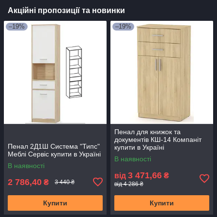
Акційні пропозиції та новинки
–19%
–19%
Пенал для книжок та
документів КШ-14 Компаніт
Пенал 2Д1Ш Система "Типс"
купити в Україні
Меблі Сервіс купити в Україні
В наявності
В наявності
3 471,66
від
₴
2 786,40
₴
3 440 ₴
від 4 286 ₴
Купити
Купити