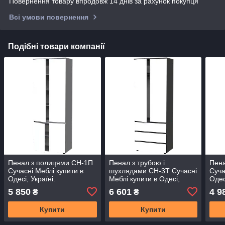
Повернення товару впродовж 14 днів за рахунок покупця
Всі умови повернення
Подібні товари компанії
Пенал з полицями СН-1П
Пенал з трубою і
Пена
Сучасні Меблі купити в
шухлядами СН-3Т Сучасні
Суча
Одесі, Україні.
Меблі купити в Одесі,
Одес
Україні.
5 850
6 601
4 9
₴
₴
Купити
Купити