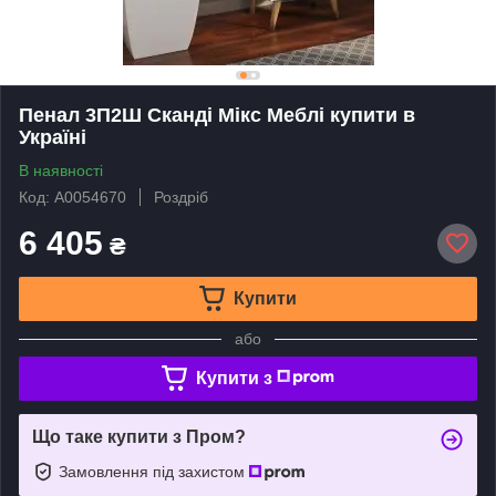
Пенал 3П2Ш Сканді Мікс Меблі купити в
Україні
В наявності
Код: А0054670
Роздріб
6 405
₴
Купити
або
Купити з
Що таке купити з Пром?
Замовлення під захистом