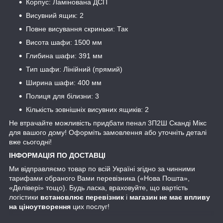
Корпус: Ламінована ДСП
Висувний ящик: 2
Повне висування скриньки: Так
Висота шафи: 1500 мм
Глибина шафи: 391 мм
Тип шафи: Лінійний (прямий)
Ширина шафи: 400 мм
Полиця для білизни: 3
Кількість зовнішніх висувних ящиків: 2
Не втрачайте можливість придбати пенал 3П2Ш Сканді Мікс
для вашого дому! Оформіть замовлення або уточніть деталі
вже сьогодні!
ІНФОРМАЦІЯ ПО ДОСТАВЦІ
Ми відправляємо товар по всій Україні згідно за чинними
тарифами обраного Вами перевізника («Нова Пошта»,
«Делівері» тощо). Будь ласка, враховуйте, що вартість
логістики
встановлює перевізник
і
магазин не має впливу
на ціноутворення
цих послуг!