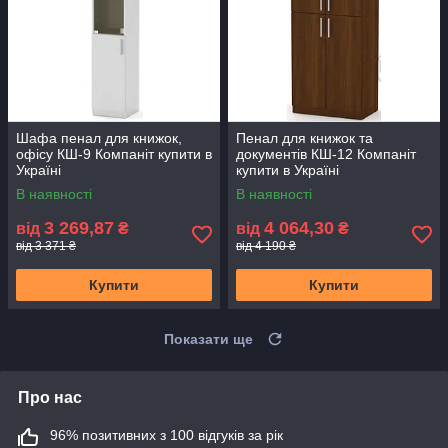
Шафа пенал для книжок,
Пенал для книжок та
офісу КШ-9 Компаніт купити в
документів КШ-12 Компаніт
Україні
купити в Україні
В наявності
В наявності
3 269,87
4 064,30
від
₴
від
₴
від 3 371 ₴
від 4 190 ₴
Купити
Купити
Показати ще
Про нас
96% позитивних з 100 відгуків за рік