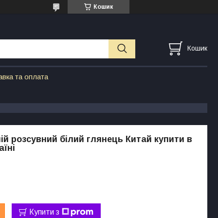
Кошик
Кошик
авка та оплата
ній розсувний білий глянець Китай купити в
аїні
Купити з