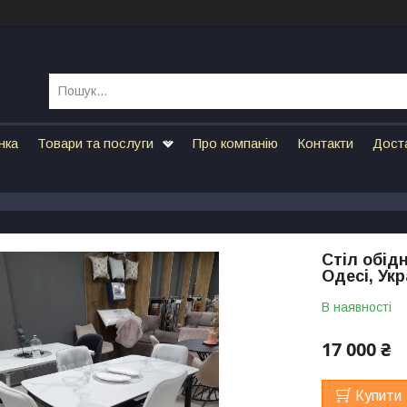
нка
Товари та послуги
Про компанію
Контакти
Дост
Стіл обід
Одесі, Укр
В наявності
17 000 ₴
Купити