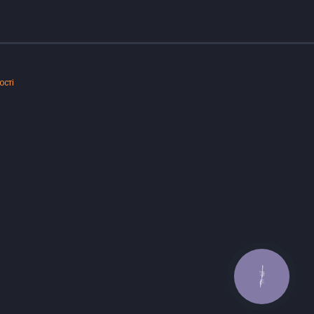
ості
КНОПКА
ЗВ'ЯЗКУ