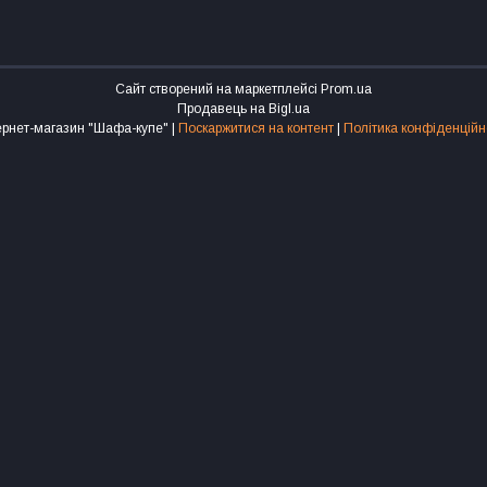
Сайт створений на маркетплейсі
Prom.ua
Продавець на Bigl.ua
Інтернет-магазин "Шафа-купе" |
Поскаржитися на контент
|
Політика конфіденційн