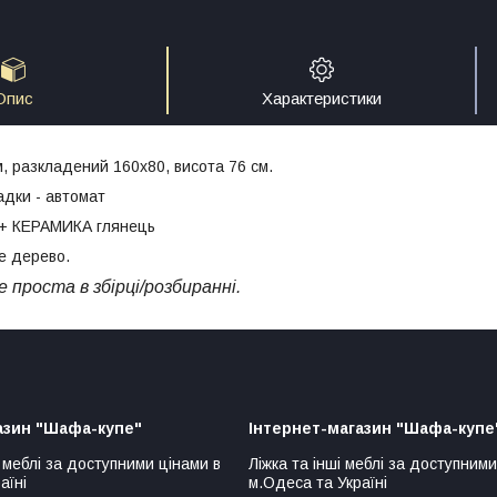
Опис
Характеристики
м, разкладений 160х80, висота 76 см.
дки - автомат
+ КЕРАМИКА глянець
е дерево.
 проста в збірці/розбиранні.
азин "Шафа-купе"
Інтернет-магазин "Шафа-купе
 меблі за доступними цінами в
Ліжка та інші меблі за доступними
аїні
м.Одеса та Україні