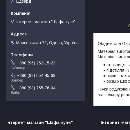
Едвард
Інтернет-магазин "Шафа-купе"
Марсельська 72, Одеса, Україна
Обідній стіл Ga
Матеріал вигото
Матеріал вигот
+380 (96) 252-15-23
стільниця -
Київстар
підстілля -
+380 (98) 654-45-69
ніжки – мета
Вайбер
розмір ШxГx
+380 (93) 755-76-04
Ніжка редукован
Лайф
від кольору реал
інтернет-магазин "Шафа-купе"
Інтернет-маг