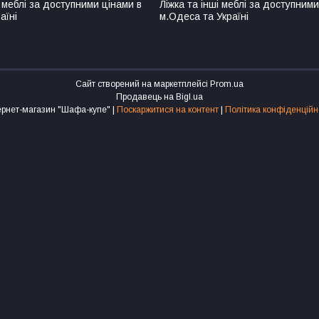
 меблі за доступними цінами в
Ліжка та інші меблі за доступними
аїні
м.Одеса та Україні
Сайт створений на маркетплейсі
Prom.ua
Продавець на Bigl.ua
Інтернет-магазин "Шафа-купе" |
Поскаржитися на контент
|
Політика конфіденційн