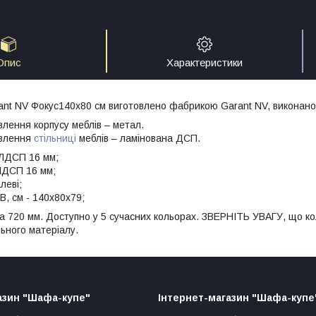
Опис
Характеристики
rant NV Фокус140x80 см виготовлено фабрикою Garant NV, виконано 
влення корпусу меблів – метал.
овлення
стільниці
меблів – ламінована ДСП.
 ЛДСП 16 мм;
 ЛДСП 16 мм;
леві;
В, см - 140x80x79;
а 720 мм. Доступно у 5 сучасних кольорах. ЗВЕРНІТЬ УВАГУ, що ко
ьного матеріалу.
азин "Шафа-купе"
Інтернет-магазин "Шафа-купе