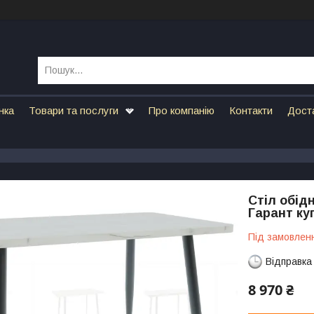
нка
Товари та послуги
Про компанію
Контакти
Дост
Стіл обід
Гарант куп
Під замовлен
Відправка
8 970 ₴