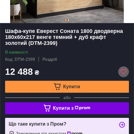
Шафа-купе Еверест Соната 1800 дводверна
180х60х217 венге темний + дуб крафт
золотий (DTM-2399)
В наявності
Код: DTM-2399
Роздріб
12 488
₴
Купити
або
Купити з
Що таке купити з Пром?
Замовлення під захистом