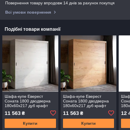
Повернення товару впродовж 14 днів за рахунок покупця
Всі умови повернення
Подібні товари компанії
Шафа-купе Еверест
Шафа-купе Еверест
Шаф
Соната 1800 дводверна
Соната 1800 дводверна
Сона
180х60х217 дуб крафт
180х60х217 дуб крафт
180х
білий (DTM-2669)
золотий (DTM-2670)
соно
11 563
11 563
12 
₴
₴
Купити
Купити