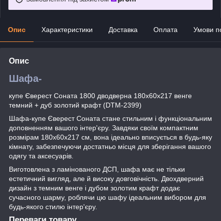
Опис
Характеристики
Доставка
Оплата
Умови п
Опис
Шафа-
купе Єверест Соната 1800 дводверна 180х60х217 венге
темний + дуб золотий крафт (DTM-2399)
Шафа-купе Єверест Соната стане стильним і функціональним
доповненням вашого інтер'єру. Завдяки своїм компактним
розмірам 180х60х217 см, вона ідеально вписується в будь-яку
кімнату, забезпечуючи достатньо місця для зберігання вашого
одягу та аксесуарів.
Виготовлена з ламінованого ДСП, шафа має не тільки
естетичний вигляд, але й високу довговічність. Двохдверний
дизайн з темним венге і дубом золотим крафт додає
сучасного шарму, роблячи цю шафу ідеальним вибором для
будь-якого стилю інтер'єру.
Переваги товару