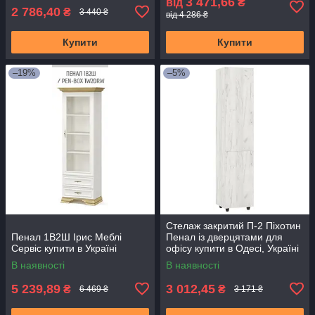
3 471,66
від
₴
2 786,40
₴
3 440 ₴
від 4 286 ₴
Купити
Купити
–19%
–5%
Стелаж закритий П-2 Піхотин
Пенал 1В2Ш Ірис Меблі
Пенал із дверцятами для
Сервіс купити в Україні
офісу купити в Одесі, Україні
В наявності
В наявності
5 239,89
3 012,45
₴
₴
6 469 ₴
3 171 ₴