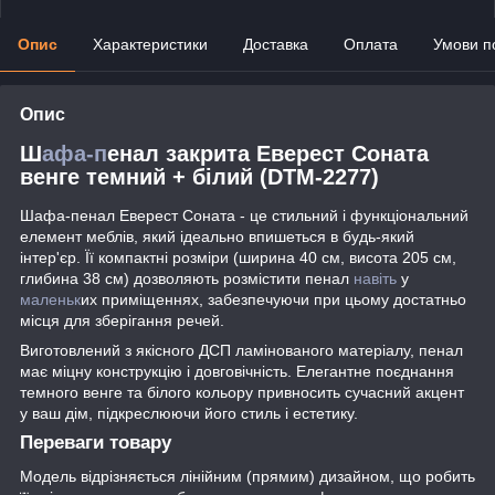
Опис
Характеристики
Доставка
Оплата
Умови п
Опис
Ш
афа-п
енал закрита Еверест Соната
венге темний + білий (DTM-2277)
Шафа-пенал Еверест Соната - це стильний і функціональний
елемент меблів, який ідеально впишеться в будь-який
інтер'єр. Її компактні розміри (ширина 40 см, висота 205 см,
глибина 38 см) дозволяють розмістити пенал
навіть
у
маленьк
их приміщеннях, забезпечуючи при цьому достатньо
місця для зберігання речей.
Виготовлений з якісного ДСП ламінованого матеріалу, пенал
має міцну конструкцію і довговічність. Елегантне поєднання
темного венге та білого кольору привносить сучасний акцент
у ваш дім, підкреслюючи його стиль і естетику.
Переваги товару
Модель відрізняється лінійним (прямим) дизайном, що робить