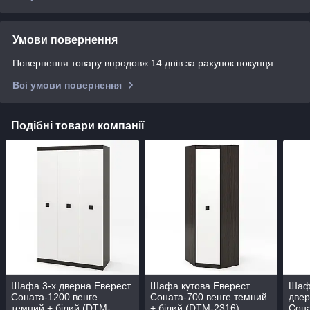
Умови повернення
Повернення товару впродовж 14 днів за рахунок покупця
Всі умови повернення
Подібні товари компанії
Шафа 3-х дверна Еверест
Шафа кутова Еверест
Шаф
Соната-1200 венге
Соната-700 венге темний
двер
темний + білий (DTM-
+ білий (DTM-2316)
Сона