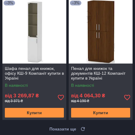
–3%
–3%
Шафа пенал для книжок,
Пенал для книжок та
офісу КШ-9 Компаніт купити в
документів КШ-12 Компаніт
Україні
купити в Україні
В наявності
В наявності
3 269,87
4 064,30
від
₴
від
₴
від 3 371 ₴
від 4 190 ₴
Купити
Купити
Показати ще