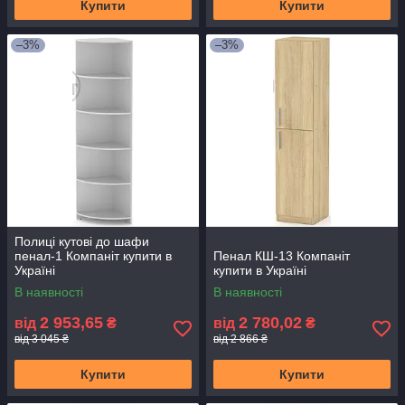
Купити
Купити
–3%
–3%
Полиці кутові до шафи
пенал-1 Компаніт купити в
Пенал КШ-13 Компаніт
Україні
купити в Україні
В наявності
В наявності
2 953,65
2 780,02
від
₴
від
₴
від 3 045 ₴
від 2 866 ₴
Купити
Купити