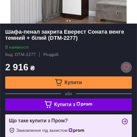
Шафа-пенал закрита Еверест Соната венге
темний + білий (DTM-2277)
В наявності
Код: DTM-2277
Роздріб
2 916
₴
Купити
або
Купити з
Що таке купити з Пром?
Замовлення під захистом