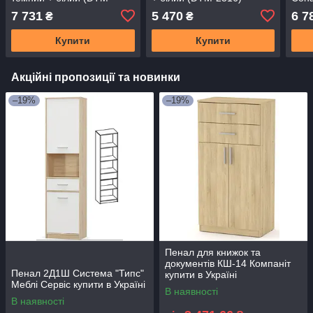
2295)
біли
7 731
5 470
6 7
₴
₴
Купити
Купити
Акційні пропозиції та новинки
–19%
–19%
Пенал для книжок та
документів КШ-14 Компаніт
Пенал 2Д1Ш Система "Типс"
купити в Україні
Меблі Сервіс купити в Україні
В наявності
В наявності