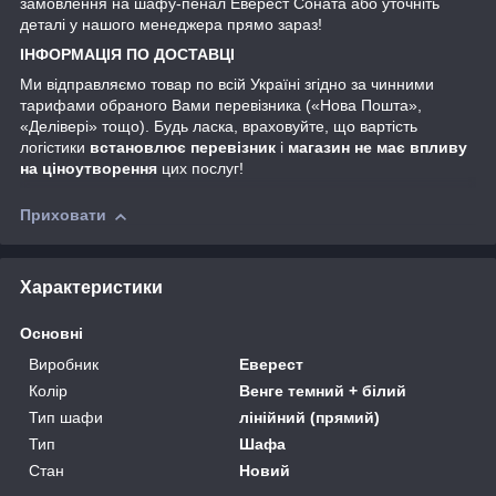
замовлення на шафу-пенал Еверест Соната або уточніть
деталі у нашого менеджера прямо зараз!
ІНФОРМАЦІЯ ПО ДОСТАВЦІ
Ми відправляємо товар по всій Україні згідно за чинними
тарифами обраного Вами перевізника («Нова Пошта»,
«Делівері» тощо). Будь ласка, враховуйте, що вартість
логістики
встановлює перевізник
і
магазин не має впливу
на ціноутворення
цих послуг!
Приховати
Характеристики
Основні
Виробник
Еверест
Колір
Венге темний + білий
Тип шафи
лінійний (прямий)
Тип
Шафа
Стан
Новий