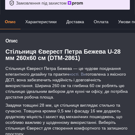
Замовлення під захистом
Опис
Характеристики
Доставка
Оплата
Умови п
Опис
Стільниця Єверест Петра Бежева U-28
мм 260х60 см (DTM-2861)
Стільниця Єверест Петра Бежева — це чудове поєднання
елегантного дизайну та практич
ності. Ви
готовлена з якісного
ДСП, вона забезпечить надійність і довговічність
використання. Ширина 260 см та глибина 60 см роблять цю
стільницю ідеальним вибором для кухні чи офісу, де потрібна
достатня робоча площа.
Завдяки товщині 28 мм, ця стільниця виглядає стильно та
сучасно. Товщина кромки 0,5 мм і фасаду 16 мм додають
додаткову міцність і захист від механічних пошкоджень, що
особливо важливо у щоденному використанні. Виберіть
стільницю Єверест для створення комфортного та затишного
простору.