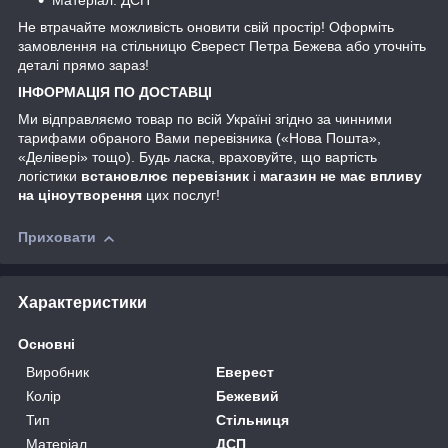
Матеріал: ДСП
Не втрачайте можливість оновити свій простір! Оформіть
замовлення на стільницю Єверест Петра Бежева або уточніть
деталі прямо зараз!
ІНФОРМАЦІЯ ПО ДОСТАВЦІ
Ми відправляємо товар по всій Україні згідно за чинними
тарифами обраного Вами перевізника («Нова Пошта»,
«Делівері» тощо). Будь ласка, враховуйте, що вартість
логістики
встановлює перевізник
і
магазин не має впливу
на ціноутворення
цих послуг!
Приховати
Характеристики
Основні
Виробник
Еверест
Колір
Бежевий
Тип
Стільниця
Матеріал
ДСП