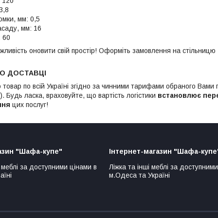
 120
3,8
мки, мм: 0,5
саду, мм: 16
: 60
жливість оновити свій простір! Оформіть замовлення на стільницю 
ПО ДОСТАВЦІ
 товар по всій Україні згідно за чинними тарифами обраного Вами
. Будь ласка, враховуйте, що вартість логістики
встановлює пер
ння
цих послуг!
азин "Шафа-купе"
Інтернет-магазин "Шафа-купе
 меблі за доступними цінами в
Ліжка та інші меблі за доступними
аїні
м.Одеса та Україні