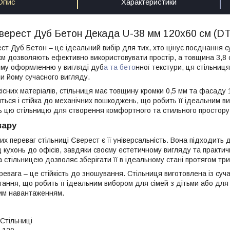
Опис
Характеристики
Єверест Дуб Бетон Декада U-38 мм 120х60 см (D
ст Дуб Бетон – це ідеальний вибір для тих, хто цінує поєднання су
см дозволяють ефективно використовувати простір, а товщина 3,8 см
ому оформленню у вигляді дуб
а та бето
нної текстури, ця стільниц
чи йому сучасного вигляду.
існих матеріалів, стільниця має товщину кромки 0,5 мм та фасаду 16
иться і стійка до механічних пошкоджень, що робить її ідеальним в
ть цю стільницю для створення комфортного та стильного простору
вару
х переваг стільниці Єверест є її універсальність. Вона підходить 
д кухонь до офісів, завдяки своєму естетичному вигляду та практич
 стільницею дозволяє зберігати її в ідеальному стані протягом три
евага – це стійкість до зношування. Стільниця виготовлена із суча
тання, що робить її ідеальним вибором для сімей з дітьми або для
им навантаженням.
 Стільниці