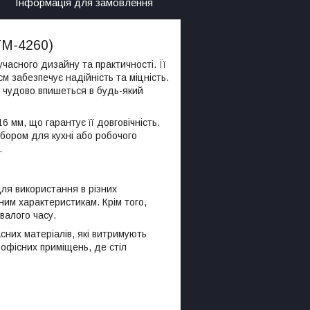
Інформація для замовлення
TM-4260)
часного дизайну та практичності. Її
 забезпечує надійність та міцність.
я чудово впишеться в будь-який
 мм, що гарантує її довговічність.
ибором для кухні або робочого
.
для використання в різних
ним характеристикам. Крім того,
валого часу.
сних матеріалів, які витримують
 офісних приміщень, де стіл