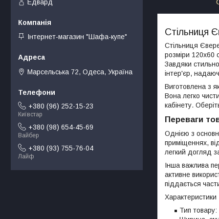
Едвард
Стільниця 
Інтернет-магазин "Шафа-купе"
Стільниця Євере
розміри 120х60 
Завдяки стильн
Марсельська 72, Одеса, Україна
інтер'єр, надаю
Виготовлена з як
Вона легко чист
кабінету. Обері
+380 (96) 252-15-23
Київстар
Переваги то
+380 (98) 654-45-69
Однією з основни
Вайбер
приміщеннях, ві
+380 (93) 755-76-04
легкий догляд за
Лайф
Інша важлива пер
активне викорис
піддається част
Характеристики
Тип товару: