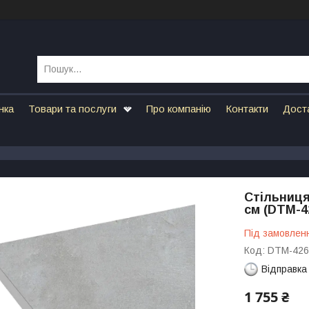
нка
Товари та послуги
Про компанію
Контакти
Дост
Стільниця
см (DTM-4
Під замовлен
Код:
DTM-426
Відправка
1 755 ₴