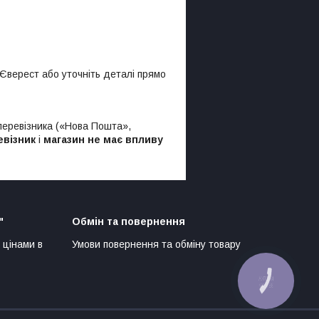
Єверест або уточніть деталі прямо
 перевізника («Нова Пошта»,
евізник
і
магазин не має впливу
"
Обмін та повернення
 цінами в
Умови повернення та обміну товару
КНОПКА
ЗВ'ЯЗКУ