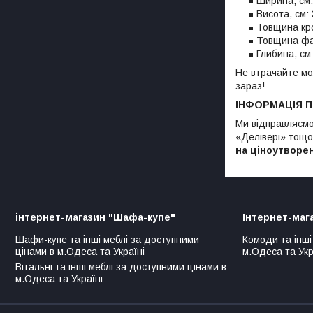
Ширина, см:
Висота, см: 
Товщина кро
Товщина фа
Глибина, см
Не втрачайте мо
зараз!
ІНФОРМАЦІЯ 
Ми відправляємо
«Делівері» тощо)
на ціноутворе
інтернет-магазин "Шафа-купе"
Інтернет-маг
Шафи-купе та інші меблі за доступними
Комоди та інші
цінами в м.Одеса та Україні
м.Одеса та Укр
Вітальні та інші меблі за доступними цінами в
м.Одеса та Україні