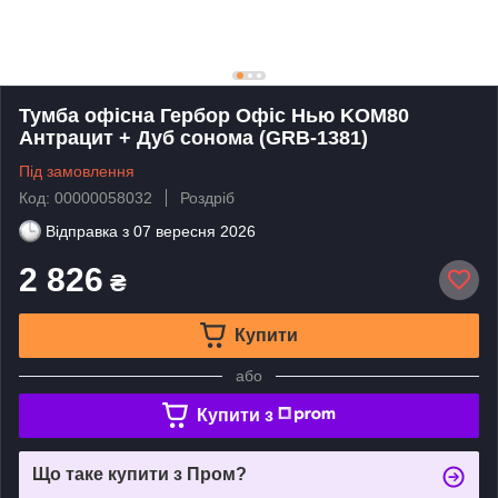
Тумба офісна Гербор Офіс Нью KOM80
Антрацит + Дуб сонома (GRB-1381)
Під замовлення
Код: 00000058032
Роздріб
Відправка з
07 вересня 2026
2 826
₴
Купити
або
Купити з
Що таке купити з Пром?