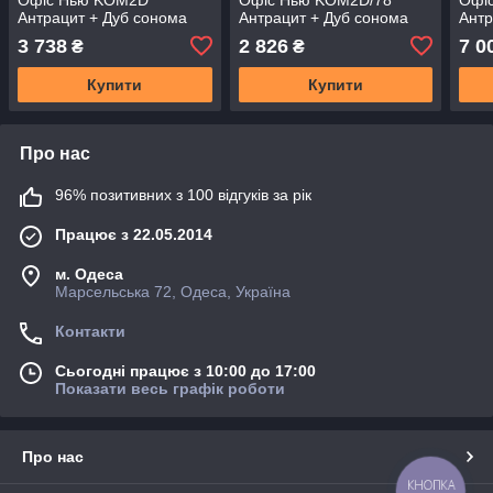
Антрацит + Дуб сонома
Антрацит + Дуб сонома
Антр
(GRB-1377)
(GRB-1378)
(GR
3 738
2 826
7 0
₴
₴
Купити
Купити
Про нас
96% позитивних з 100 відгуків за рік
Працює з 22.05.2014
м. Одеса
Марсельська 72, Одеса, Україна
Контакти
Сьогодні працює з 10:00 до 17:00
Показати весь графік роботи
Про нас
КНОПКА