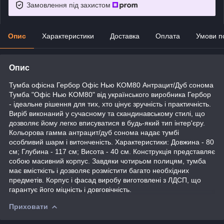
Замовлення під захистом
Опис
Характеристики
Доставка
Оплата
Умови п
Опис
Тумба офісна Гербор Офіс Нью KOM80 Антрацит/Дуб сонома
Тумба "Офіс Нью KOM80" від українського виробника Гербор
- ідеальне рішення для тих, хто цінує зручність і практичність.
Виріб виконаний у сучасному та скандинавському стилі, що
дозволяє йому легко вписуватися в будь-який тип інтер'єру.
Кольорова гамма антрацит/дуб сонома надає тумбі
особливий шарм і витонченість. Характеристики: Довжина - 80
см; Глубина - 117 см; Висота - 40 см. Конструкція представляє
собою масивний корпус. Завдяки чотирьом полицям, тумба
має вмісткість і дозволяє розмістити багато необхідних
предметів. Корпус і фасад виробу виготовлені з ЛДСП, що
гарантує його міцність і довговічність.
Приховати