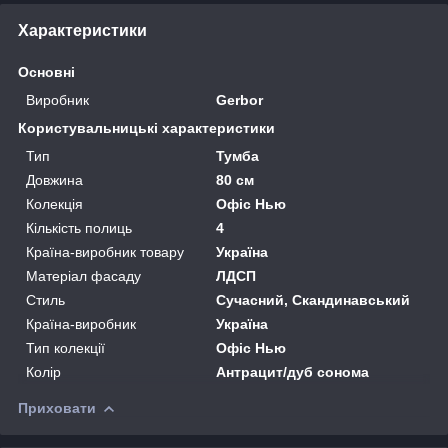
Характеристики
Основні
Виробник
Gerbor
Користувальницькі характеристики
Тип
Тумба
Довжина
80 см
Колекція
Офіс Нью
Кількість полиць
4
Країна-виробник товару
Україна
Матеріал фасаду
ЛДСП
Стиль
Сучасний, Скандинавський
Країна-виробник
Україна
Тип колекції
Офіс Нью
Колір
Антрацит/дуб сонома
Приховати