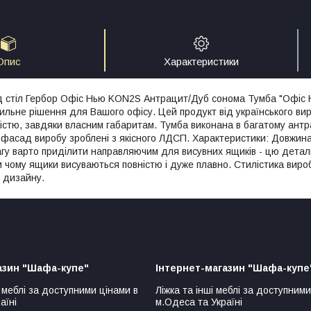
Опис
Характеристики
д стіл Гербор Офіс Нью KON2S Антрацит/Дуб сонома Тумба "Офіс
тильне рішення для Вашого офісу. Цей продукт від українського ви
істю, завдяки власним габаритам. Тумба виконана в багатому ант
 фасад виробу зроблені з якісного ЛДСП. Характеристики: Довжина -
агу варто приділити направляючим для висувних ящиків - цю детал
 чому ящики висуваються повністю і дуже плавно. Стилістика виро
 дизайну.
азин "Шафа-купе"
Інтернет-магазин "Шафа-купе
 меблі за доступними цінами в
Ліжка та інші меблі за доступними
аїні
м.Одеса та Україні