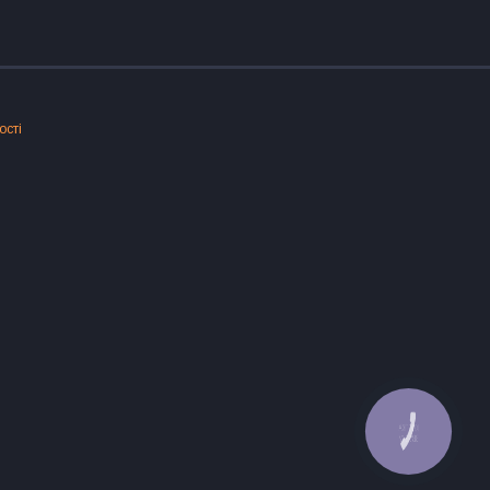
ості
КНОПКА
ЗВ'ЯЗКУ