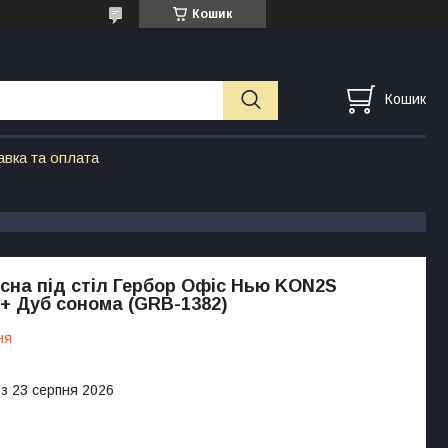
Кошик
Кошик
авка та оплата
сна під стіл Гербор Офіс Нью KON2S
+ Дуб сонома (GRB-1382)
ня
 з 23 серпня 2026