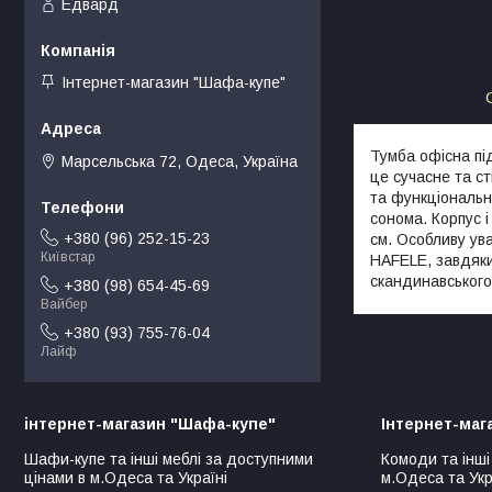
Едвард
Інтернет-магазин "Шафа-купе"
Тумба офісна пі
Марсельська 72, Одеса, Україна
це сучасне та с
та функціональн
сонома. Корпус і
+380 (96) 252-15-23
см. Особливу ув
Київстар
HAFELE, завдяки
скандинавського
+380 (98) 654-45-69
Вайбер
+380 (93) 755-76-04
Лайф
інтернет-магазин "Шафа-купе"
Інтернет-маг
Шафи-купе та інші меблі за доступними
Комоди та інші
цінами в м.Одеса та Україні
м.Одеса та Укр