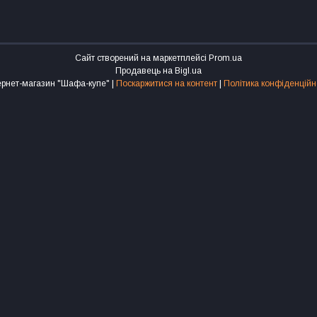
Сайт створений на маркетплейсі
Prom.ua
Продавець на Bigl.ua
Інтернет-магазин "Шафа-купе" |
Поскаржитися на контент
|
Політика конфіденційн