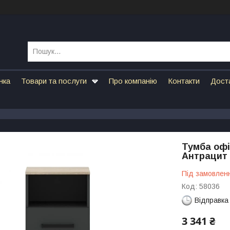
нка
Товари та послуги
Про компанію
Контакти
Дост
Тумба офі
Антрацит 
Під замовлен
Код:
58036
Відправка
3 341 ₴