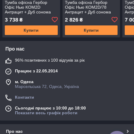
Тумба офісна Гербор
Тумба офісна Гербор
Тумб
Офіс Нью KOM2D
Офіс Нью KOM2D/78
Офі
Антрацит + Дуб сонома
Антрацит + Дуб сонома
Антр
(GRB-1377)
(GRB-1378)
(GR
3 738
2 826
7 0
₴
₴
Купити
Купити
Про нас
96% позитивних з 100 відгуків за рік
Працює з 22.05.2014
м. Одеса
Марсельська 72, Одеса, Україна
Контакти
Сьогодні працює з 10:00 до 18:00
Показати весь графік роботи
Про нас