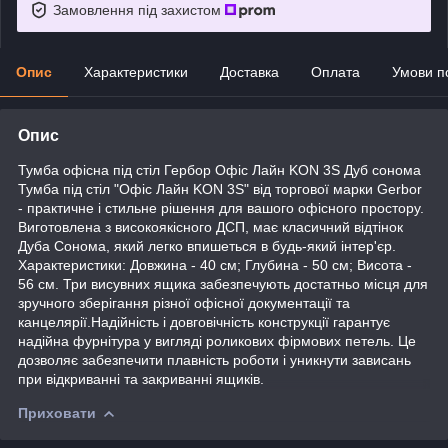
Замовлення під захистом
Опис
Характеристики
Доставка
Оплата
Умови п
Опис
Тумба офісна під стіл Гербор Офіс Лайн KON 3S Дуб сонома
Тумба під стіл "Офіс Лайн KON 3S" від торгової марки Gerbor
- практичне і стильне рішення для вашого офісного простору.
Виготовлена з високоякісного ДСП, має класичний відтінок
Дуба Сонома, який легко впишеться в будь-який інтер'єр.
Характеристики: Довжина - 40 см; Глубина - 50 см; Висота -
56 см. Три висувних ящика забезпечують достатньо місця для
зручного зберігання різної офісної документації та
канцелярії.Надійність і довговічність конструкції гарантує
надійна фурнітура у вигляді роликових фірмових петель. Це
дозволяє забезпечити плавність роботи і уникнути зависань
при відкриванні та закриванні ящиків.
Приховати