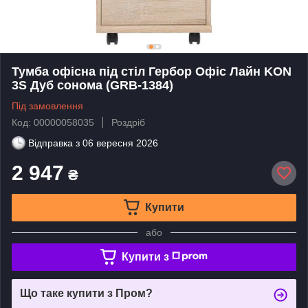
Тумба офісна під стіл Гербор Офіс Лайн KON
3S Дуб сонома (GRB-1384)
Під замовлення
Код: 00000058035
Роздріб
Відправка з
06 вересня 2026
2 947
₴
Купити
або
Купити з
Що таке купити з Пром?