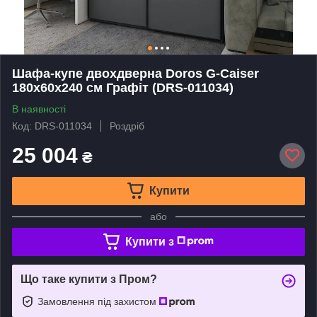
Шафа-купе двохдверна Doros G-Caiser
180х60х240 см Графіт (DRS-011034)
В наявності
Код: DRS-011034
Роздріб
25 004
₴
Купити
або
Купити з
Що таке купити з Пром?
Замовлення під захистом