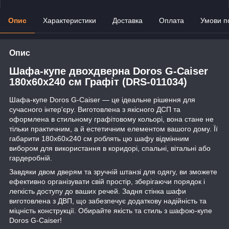
Опис
Характеристики
Доставка
Оплата
Умови п
Опис
Шафа-купе двохдверна Doros G-Caiser
180х60х240 см Графіт (DRS-011034)
Шафа-купе Doros G-Caiser — це ідеальне рішення для
сучасного інтер'єру. Виготовлена з якісного ДСП та
оформлена в стильному графітовому кольорі, вона стане не
тільки практичним, а й естетичним елементом вашого дому. Її
габарити 180х60х240 см роблять цю шафу відмінним
вибором для використання в коридорі, спальні, вітальні або
гардеробній.
Завдяки двом дверям та зручній штанзі для одягу, ви зможете
ефективно організувати свій простір, зберігаючи порядок і
легкість доступу до ваших речей. Задня стінка шафи
виготовлена з ДВП, що забезпечує додаткову надійність та
міцність конструкції. Обирайте якість та стиль з шафою-купе
Doros G-Caiser!