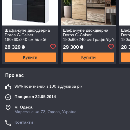
Шафа-купе двохдверна
Шафа-купе двохдверна
Шаф
Doros G-Caiser
Doros G-Caiser
Doro
180х60х240 см Білий/
180х60х240 см Графіт/Дуб
180х
Графіт/1 Чорне скло
евок/1 Дзеркало (DRS-
евок
28 329
29 300
28 
₴
₴
(DRS-011020)
011227)
0112
Купити
Купити
Про нас
96% позитивних з 100 відгуків за рік
Працює з 22.05.2014
м. Одеса
Марсельська 72, Одеса, Україна
Контакти