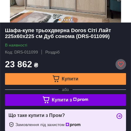
Шафа-купе трьохдверна Doros Сіті Лайт
225х60х225 см Дуб сонома (DRS-011099)
В наявності
Код: DRS-011099
Роздріб
23 862
₴
Купити
або
Купити з
Що таке купити з Пром?
Замовлення під захистом