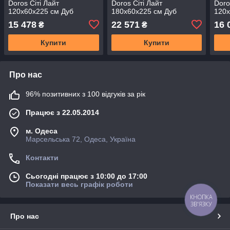
Doros Сіті Лайт
Doros Сіті Лайт
Doro
120х60х225 см Дуб
180х60х225 см Дуб
120х
сонома/1 Дзеркало (DRS-
сонома/2 Дзеркала (DRS-
соно
15 478
22 571
16 
₴
₴
011081)
011084)
0110
Купити
Купити
Про нас
96% позитивних з 100 відгуків за рік
Працює з 22.05.2014
м. Одеса
Марсельська 72, Одеса, Україна
Контакти
Сьогодні працює з 10:00 до 17:00
Показати весь графік роботи
КНОПКА
ЗВ'ЯЗКУ
Про нас