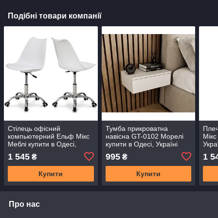
Подібні товари компанії
Стілець офісний
Тумба прикроватна
Плеч
компьютерний Ельф Мікс
навісна GT-0102 Морелі
Мікс
Меблі купити в Одесі,
купити в Одесі, Україні
Укра
Україна
1 545
995
1 5
₴
₴
Купити
Купити
Про нас