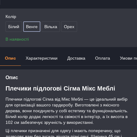
Колір
Білий
Венге
Вільха
Орех
В наявності
Опис
Характеристики
Доставка
Оплата
Умови п
Опис
Плечики підлогові Сігма Мікс Меблі
Плечики підлогові Сігма від Мікс Меблі — це ідеальний вибір
для організації вашого гардеробу. Виготовлені з якісного
дерева, вони поєднують у собі естетику та функціональність.
Білий колір додає легкості та свіжості в інтер'єр, а їх висота в
102 см забезпечує зручність у використанні.
Ці плечики призначені для одягу і мають поперечину, що
дозволяє вам без зусиль вішати різні речі. Ширина 45 см і