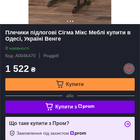
Плечики підлогові Сігма Мікс Меблі купити в
Одесі, Україні Венге
В наявності
Код: А0046470
Роздріб
1 522
₴
Купити
або
Купити з
Що таке купити з Пром?
Замовлення під захистом