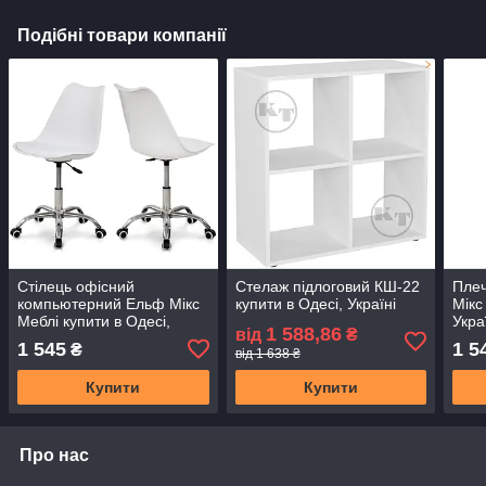
Подібні товари компанії
Стілець офісний
Стелаж підлоговий КШ-22
Плеч
компьютерний Ельф Мікс
купити в Одесі, Україні
Мікс
Меблі купити в Одесі,
Укра
1 588,86
від
₴
Україна
1 545
1 5
₴
від 1 638 ₴
Купити
Купити
Про нас