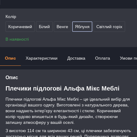
Колір
Коричневий
Білий
Венге
Яблуня
Світлий горіх
В наявності
Опис
Характеристики
Доставка
Оплата
Умови п
Опис
Плечики підлогові Альфа Мікс Меблі
Плечики підлогові Альфа Мікс Меблі – це ідеальний вибір для
організації вашого одягу. Виготовлені з натурального дерева,
вони надають інтер'єру елегантності і стилю. Коричневий
колір чудово впишеться в будь-який дизайн, створюючи
затишну атмосферу у вашій оселі.
З висотою 114 см та шириною 43 см, ці плечики забезпечують
достатньо місця для всіх ваших речей. Поперечина дозволяє