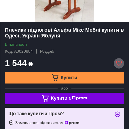
Плечики підлогові Альфа Мікс Меблі купити в
Одесі, Україні Яблуня
В наявності
Код: А0020884
Роздріб
1 544
₴
Купити
або
Купити з
Що таке купити з Пром?
Замовлення під захистом