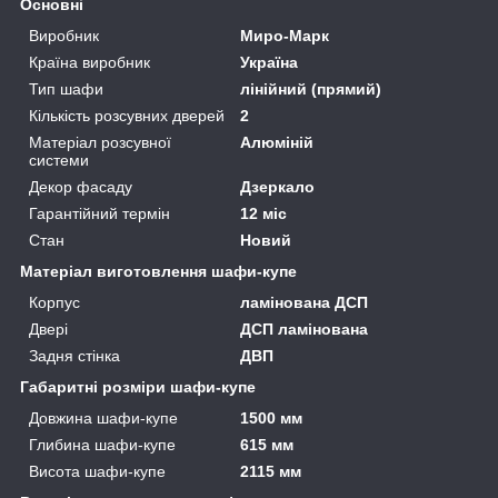
Основні
Виробник
Миро-Марк
Країна виробник
Україна
Тип шафи
лінійний (прямий)
Кількість розсувних дверей
2
Матеріал розсувної
Алюміній
системи
Декор фасаду
Дзеркало
Гарантійний термін
12 міс
Стан
Новий
Матеріал виготовлення шафи-купе
Корпус
ламінована ДСП
Двері
ДСП ламінована
Задня стінка
ДВП
Габаритні розміри шафи-купе
Довжина шафи-купе
1500 мм
Глибина шафи-купе
615 мм
Висота шафи-купе
2115 мм