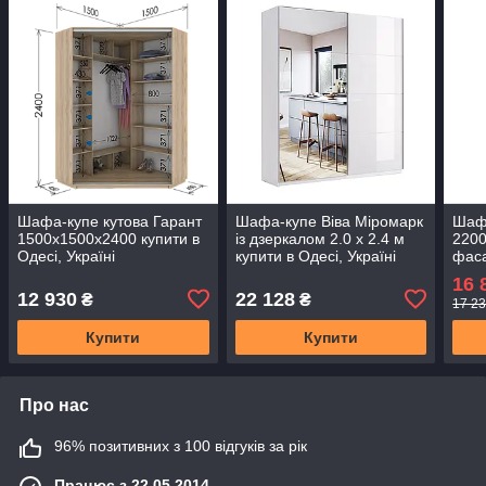
Шафа-купе кутова Гарант
Шафа-купе Віва Міромарк
Шаф
1500х1500х2400 купити в
із дзеркалом 2.0 х 2.4 м
2200
Одесі, Україні
купити в Одесі, Україні
фаса
16 
12 930
22 128
₴
₴
17 23
Купити
Купити
Про нас
96% позитивних з 100 відгуків за рік
Працює з 22.05.2014