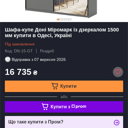
Шафа-купе Доні Міромарк із дзеркалом 1500
мм купити в Одесі, Україні
Під замовлення
Код: DN-15-GT
Роздріб
Відправка з
07 вересня 2026
16 735
₴
Купити
або
Купити з
Що таке купити з Пром?