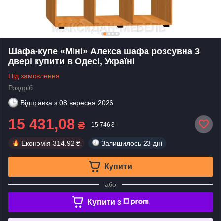
Шафа-купе «Міні» Алекса шафа розсувна 3
двері купити в Одесі, Україні
Під замовлення
Роздріб
Відправка з
08 вересня 2026
15 431,08
₴
15 746 ₴
Економія
314.92 ₴
Залишилось
23 дні
Купити
або
Купити з