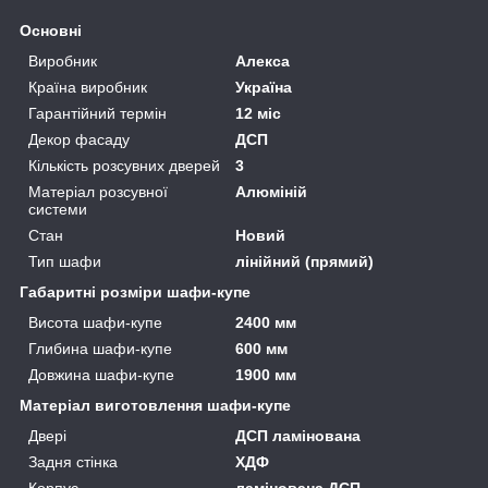
Основні
Виробник
Алекса
Країна виробник
Україна
Гарантійний термін
12 міс
Декор фасаду
ДСП
Кількість розсувних дверей
3
Матеріал розсувної
Алюміній
системи
Стан
Новий
Тип шафи
лінійний (прямий)
Габаритні розміри шафи-купе
Висота шафи-купе
2400 мм
Глибина шафи-купе
600 мм
Довжина шафи-купе
1900 мм
Матеріал виготовлення шафи-купе
Двері
ДСП ламінована
Задня стінка
ХДФ
Корпус
ламінована ДСП