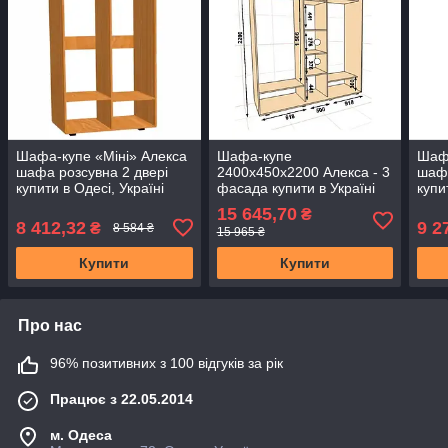
Шафа-купе «Міні» Алекса
Шафа-купе
Шафа
шафа розсувна 2 двері
2400х450х2200 Алекса - 3
шафа
купити в Одесі, Україні
фасада купити в Україні
купи
15 645,70
₴
8 412,32
9 2
₴
8 584 ₴
15 965 ₴
Купити
Купити
Про нас
96% позитивних з 100 відгуків за рік
Працює з 22.05.2014
м. Одеса