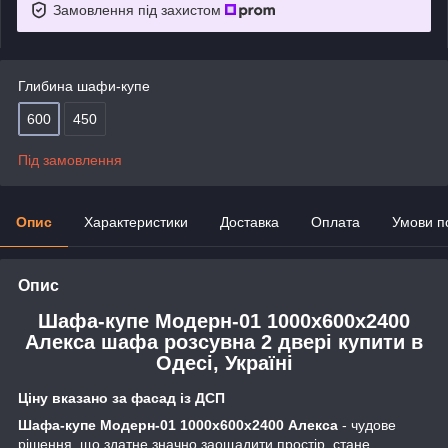
Замовлення під захистом
Глибина шафи-купе
600
450
Під замовлення
Опис
Характеристики
Доставка
Оплата
Умови п
Опис
Шафа-купе Модерн-01 1000х600х2400
Алекса шафа розсувна 2 двері купити в
Одесі, Україні
Ціну вказано за фасад із ДСП
Шафа-купе Модерн-01 1000х600х2400 Алекса
- чудове
рішення, що здатне значно заощадити простір, стане