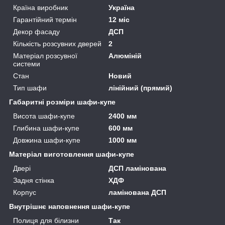
Країна виробник
Україна
Гарантійний термін
12 міс
Декор фасаду
ДСП
Кількість розсувних дверей
2
Матеріал розсувної
Алюміній
системи
Стан
Новий
Тип шафи
лінійний (прямий)
Габаритні розміри шафи-купе
Висота шафи-купе
2400 мм
Глибина шафи-купе
600 мм
Довжина шафи-купе
1000 мм
Матеріал виготовлення шафи-купе
Двері
ДСП ламінована
Задня стінка
ХДФ
Корпус
ламінована ДСП
Внутрішнє наповнення шафи-купе
Полиця для білизни
Так