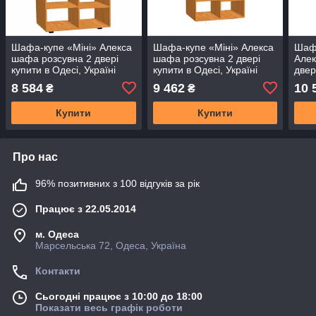
Шафа-купе «Міні» Алекса
Шафа-купе «Міні» Алекса
Шаф
шафа розсувна 2 двері
шафа розсувна 2 двері
Алек
купити в Одесі, Україні
купити в Одесі, Україні
двер
Укра
8 584
9 462
10 
₴
₴
Купити
Купити
Про нас
96% позитивних з 100 відгуків за рік
Працює з 22.05.2014
м. Одеса
Марсельська 72, Одеса, Україна
Контакти
Сьогодні працює з 10:00 до 18:00
Показати весь графік роботи