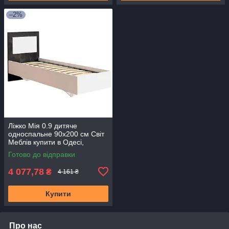
–2%
Ліжко Мія 0.9 дитяче
односпальне 90х200 см Світ
Меблів купити в Одесі,
Україні
Готово до відправки
4 077,78
₴
4 161 ₴
Купити
Про нас