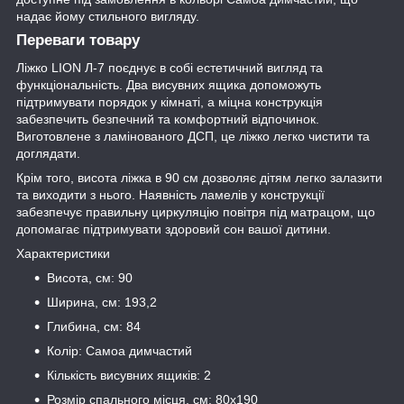
надає йому стильного вигляду.
Переваги товару
Ліжко LION Л-7 поєднує в собі естетичний вигляд та
функціональність. Два висувних ящика допоможуть
підтримувати порядок у кімнаті, а міцна конструкція
забезпечить безпечний та комфортний відпочинок.
Виготовлене з ламінованого ДСП, це ліжко легко чистити та
доглядати.
Крім того, висота ліжка в 90 см дозволяє дітям легко залазити
та виходити з нього. Наявність ламелів у конструкції
забезпечує правильну циркуляцію повітря під матрацом, що
допомагає підтримувати здоровий сон вашої дитини.
Характеристики
Висота, см: 90
Ширина, см: 193,2
Глибина, см: 84
Колір: Самоа димчастий
Кількість висувних ящиків: 2
Розмір спального місця, см: 80x190