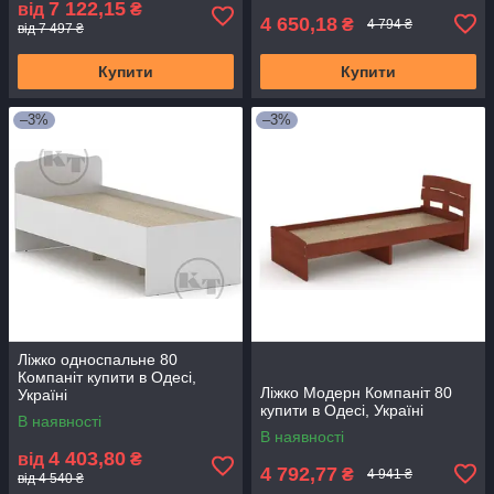
7 122,15
від
₴
4 650,18
₴
4 794 ₴
від 7 497 ₴
Купити
Купити
–3%
–3%
Ліжко односпальне 80
Компаніт купити в Одесі,
Ліжко Модерн Компаніт 80
Україні
купити в Одесі, Україні
В наявності
В наявності
4 403,80
від
₴
4 792,77
₴
4 941 ₴
від 4 540 ₴