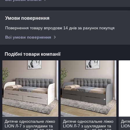
Умови повернення
Повернення товару впродовж 14 днів за рахунок покупця
Всі умови повернення
Подібні товари компанії
Дитяче односпальне ліжко
Дитяче односпальне ліжко
Дитя
LION Л-7 з шухлядами та
LION Л-7 з шухлядами та
LION