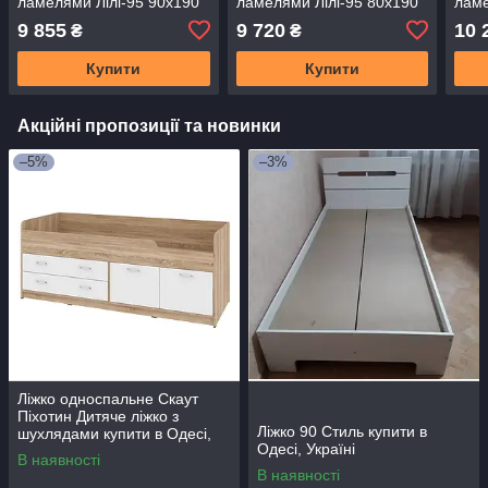
ламелями Лілі-95 90x190
ламелями Лілі-95 80x190
ламе
см Самоа димчастий
см Антрацит (LION-
см Б
9 855
9 720
10 
₴
₴
(LION-044223)
044225)
0442
Купити
Купити
Акційні пропозиції та новинки
–5%
–3%
Ліжко односпальне Скаут
Піхотин Дитяче ліжко з
Ліжко 90 Стиль купити в
шухлядами купити в Одесі,
Одесі, Україні
Україні
В наявності
В наявності