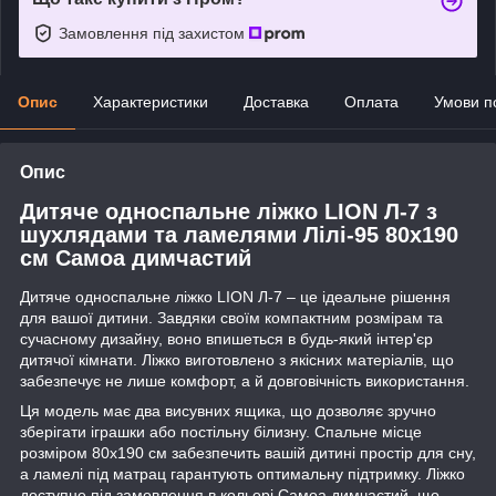
Замовлення під захистом
Опис
Характеристики
Доставка
Оплата
Умови п
Опис
Дитяче односпальне ліжко LION Л-7 з
шухлядами та ламелями Лілі-95 80x190
см Самоа димчастий
Дитяче односпальне ліжко LION Л-7 – це ідеальне рішення
для вашої дитини. Завдяки своїм компактним розмірам та
сучасному дизайну, воно впишеться в будь-який інтер'єр
дитячої кімнати. Ліжко виготовлено з якісних матеріалів, що
забезпечує не лише комфорт, а й довговічність використання.
Ця модель має два висувних ящика, що дозволяє зручно
зберігати іграшки або постільну білизну. Спальне місце
розміром 80x190 см забезпечить вашій дитині простір для сну,
а ламелі під матрац гарантують оптимальну підтримку. Ліжко
доступне під замовлення в кольорі Самоа димчастий, що