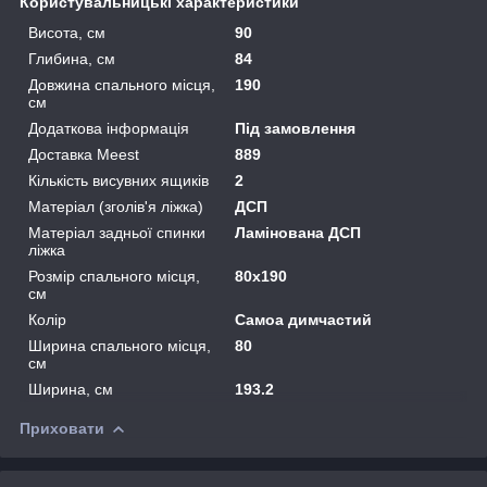
Користувальницькі характеристики
Висота, см
90
Глибина, см
84
Довжина спального місця,
190
см
Додаткова інформація
Під замовлення
Доставка Meest
889
Кількість висувних ящиків
2
Матеріал (зголів'я ліжка)
ДСП
Матеріал задньої спинки
Ламінована ДСП
ліжка
Розмір спального місця,
80x190
см
Колір
Самоа димчастий
Ширина спального місця,
80
см
Ширина, см
193.2
Приховати