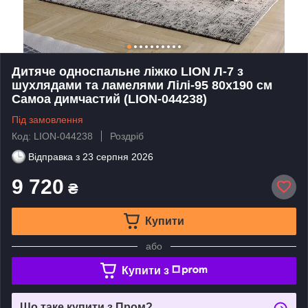
Дитяче односпальне ліжко LION Л-7 з
шухлядами та ламелями Лілі-95 80x190 см
Самоа димчастий (LION-044238)
Під замовлення
Код: LION-044238
Роздріб
Відправка з
23 серпня 2026
9 720
₴
Купити
або
Купити з
Що таке купити з Пром?