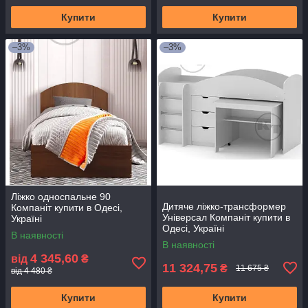
Купити
Купити
–3%
–3%
Ліжко односпальне 90
Дитяче ліжко-трансформер
Компаніт купити в Одесі,
Універсал Компаніт купити в
Україні
Одесі, Україні
В наявності
В наявності
4 345,60
від
₴
11 324,75
₴
11 675 ₴
від 4 480 ₴
Купити
Купити