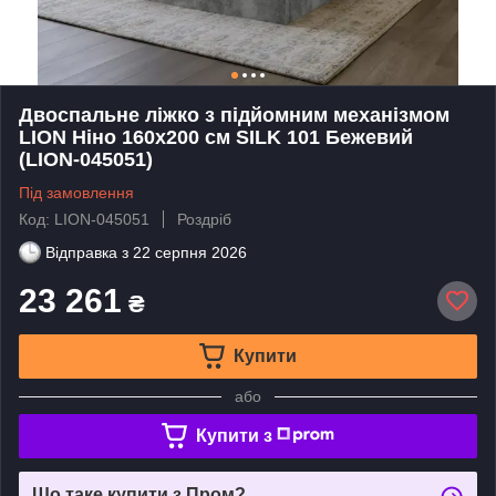
Двоспальне ліжко з підйомним механізмом
LION Ніно 160x200 см SILK 101 Бежевий
(LION-045051)
Під замовлення
Код: LION-045051
Роздріб
Відправка з
22 серпня 2026
23 261
₴
Купити
або
Купити з
Що таке купити з Пром?