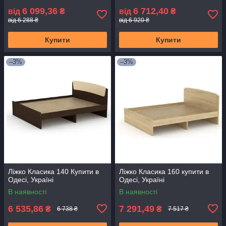
6 099,36
6 712,40
від
₴
від
₴
від 6 288 ₴
від 6 920 ₴
Купити
Купити
–3%
–3%
Ліжко Класика 140 Купити в
Ліжко Класика 160 купити в
Одесі, Україні
Одесі, Україні
В наявності
В наявності
6 535,86
7 291,49
₴
₴
6 738 ₴
7 517 ₴