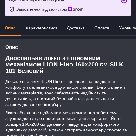
Замовлення під захистом
Опис
Характеристики
Доставка
Оплата
Умови п
Опис
Двоспальне ліжко з підйомним
механізмом LION Ніно 160x200 см SILK
101 Бежевий
Двоспальне ліжко LION Ніно — це ідеальне поєднання
комфорту та елегантності для вашої спальні. Виготовлене з
якісних матеріалів, воно забезпечить надійність та
довговічність, а стильний бежевий колір додасть нотки
затишку до вашого інтер'єру.
Ліжко обладнане підйомним механізмом, що забезпечує
зручний доступ до просторого місця для зберігання. Його
розміри 160x200 см ідеально підійдуть для комфортного
відпочинку двох осіб, а також створять атмосферу спокою та
гармонії у вашій спальні.