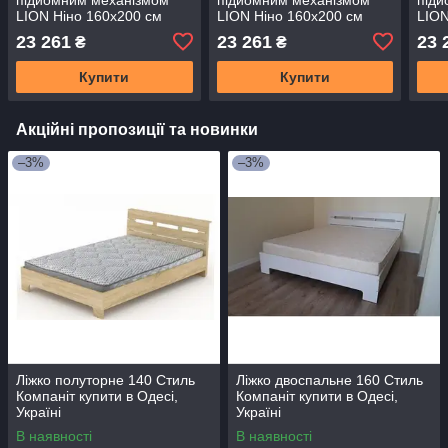
LION Ніно 160x200 см
LION Ніно 160x200 см
LION
SILK 201 Фісташковий
SILK 202 Авокадо (LION-
SILK
23 261
23 261
23 
₴
₴
(LION-045056)
045057)
(LIO
Купити
Купити
Акційні пропозиції та новинки
–3%
–3%
Ліжко полуторне 140 Стиль
Ліжко двоспальне 160 Стиль
Компаніт купити в Одесі,
Компаніт купити в Одесі,
Україні
Україні
В наявності
В наявності