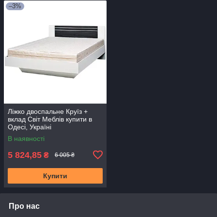
–3%
Ліжко двоспальне Круїз +
вклад Свiт Меблiв купити в
Одесі, Україні
В наявності
5 824,85
₴
6 005 ₴
Купити
Про нас