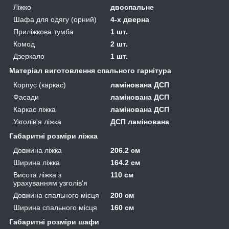
Ліжко
двоспальне
Шафа для одягу (орний)
4-х дверна
Приліжкова тумба
1 шт.
Комод
2 шт.
Дзеркало
1 шт.
Матеріал виготовлення спального гарнітура
Корпус (каркас)
ламінована ДСП
Фасади
ламінована ДСП
Каркас ліжка
ламінована ДСП
Узголів'я ліжка
ДСП ламінована
Габаритні розміри ліжка
Довжина ліжка
206.2 см
Ширина ліжка
164.2 см
Висота ліжка з
110 см
урахуванням узголів'я
Довжина спального місця
200 см
Ширина спального місця
160 см
Габаритні розміри шафи