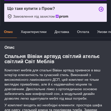
Що таке купити з Пром?
Замовлення під захистом
Опис
Характеристики
Доставка
Оплата
Умови п
Опис
Спальня Вівіан артвуд світлий ательє
світлий Світ Меблів
Комплект меблів для спальні Вівіан артвуд привнесе в ваш
інтер'єр елегантність та сучасний стиль. Виконаний з
високоякісного ламінованого ДСП, цей комплект не тільки
виглядає привабливо, але й є надзвичайно міцним та
довговічним. Двоспальне ліжко з ортопедичною основою
забезпечить вам комфортний сон, а модульний дизайн
дозволяє легко адаптувати меблі під ваші потреби.
У комплект входять всі необхідні елементи: простора шафа
для одягу, стильний комод та приліжкова тумба. Завдяки