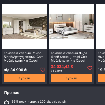
Комплект спальні Ромбо
Комплект спальні Лінда
Комп
Білий/Артвуд світлий Свiт
білий глянець тофі Світ
Нью 
Меблiв купити в Одесі,
Меблів купити в Одесі,
Мебл
Україні
Україні
Укра
34 034,42
₴
34 900
19 
від
₴
34 729 ₴
Купити
Купити
Про нас
96% позитивних з 100 відгуків за рік