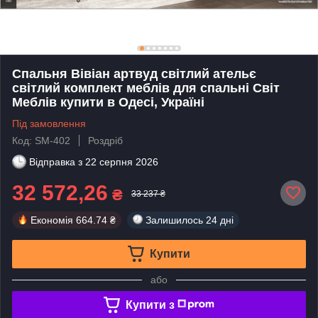
Спальня Вівіан артвуд світлий ательє
світлий комплект меблів для спальні Світ
Меблів купити в Одесі, Україні
Під замовлення
Код: SM-402
Роздріб
Відправка з
22 серпня 2026
32 572,26
₴
33 237 ₴
Економія
664.74 ₴
Залишилось
24 дні
Купити
або
Купити з